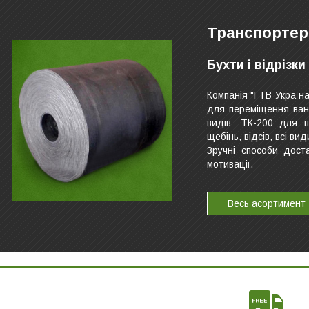
Транспортерн
Бухти і відрізк
Компанія "ГТВ Україна
для переміщення ван
видів: ТК-200 для п
щебінь, відсів, всі в
Зручні способи дост
мотивації.
Весь асортимент