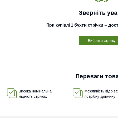
Зверніть ува
При купівлі 1 бухти стрічки – до
Вибрати стрічку
Переваги тов
Висока номінальна
Можливість відріза
міцність стрічок.
потрібну довжину.