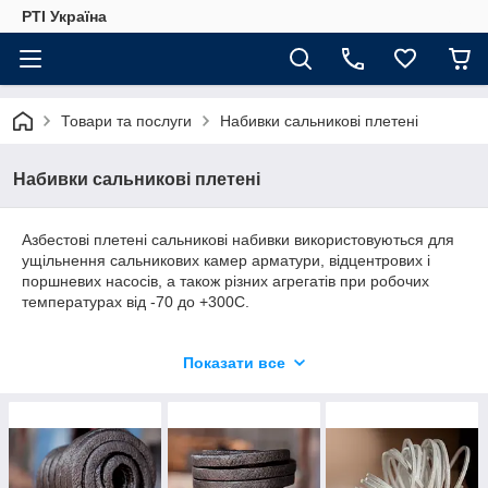
РТІ Україна
Товари та послуги
Набивки сальникові плетені
Набивки сальникові плетені
Азбестові плетені сальникові набивки використовуються для
ущільнення сальникових камер арматури, відцентрових і
поршневих насосів, а також різних агрегатів при робочих
температурах від -70 до +300С.
Плетені сальникові набивки є найбільш поширеним типом
Показати все
ущільнювальних матеріалів, вживаних для заповнення
сальникових камер арматури, відцентрових і поршневих
насосів, різних апаратів. Цими набивками комплектується
більш 70% насосів, 80% арматури. Вони різняться як за
матеріалами, з яких вони виготовлені, так і способами
виготовлення (структурою). Обидва ці фактори суттєво