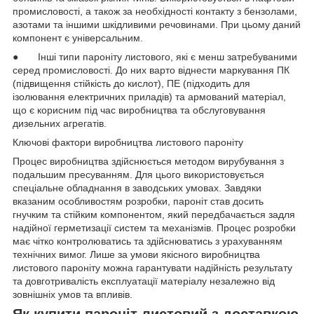
промисловості, а також за необхідності контакту з бензолами,
азотами та іншими шкідливими речовинами. При цьому даний
компонент є універсальним.
● Інші типи пароніту листового, які є менш затребуваними
серед промисловості. До них варто віднести маркування ПК
(підвищення стійкість до кислот), ПЕ (підходить для
ізолювання електричних приладів) та армований матеріал,
що є корисним під час виробництва та обслуговування
дизельних агрегатів.
Ключові фактори виробництва листового пароніту
Процес виробництва здійснюється методом вирубування з
подальшим пресуванням. Для цього використовується
спеціальне обладнання в заводських умовах. Завдяки
вказаним особливостям розробки, пароніт став досить
гнучким та стійким компонентом, який передбачається задля
надійної герметизації систем та механізмів. Процес розробки
має чітко контролюватись та здійснюватись з урахуванням
технічних вимог. Лише за умови якісного виробництва
листового пароніту можна гарантувати надійність результату
та довготривалість експлуатації матеріалу незалежно від
зовнішніх умов та впливів.