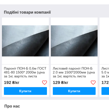
Подібні товари компанії
Пароніт ПОН-Б 0,6м ГОСТ
Листовий пароніт ПОН-Б
Лист
481-80 1500* 2000м (ціна
2.0 мм 1500*2000мм (ціна
5.0 
за 1кг, вартість листа
за 1кг, вартість листа
за 1
уточнюйте)
уточнюйте)
уточ
192
129
172
₴/кг
₴/кг
Купити
Купити
Про нас