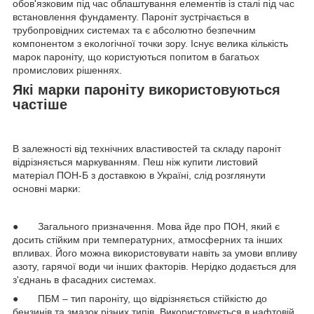
обов'язковим під час облаштування елементів із сталі під час
встановлення фундаменту. Пароніт зустрічається в
трубопровідних системах та є абсолютно безпечним
компонентом з екологічної точки зору. Існує велика кількість
марок пароніту, що користуються попитом в багатьох
промислових рішеннях.
Які марки пароніту використовуються
частіше
В залежності від технічних властивостей та складу пароніт
відрізняється маркуванням. Пеш ніж купити листовий
матеріал ПОН-Б з доставкою в Україні, слід розглянути
основні марки:
● Загального призначення. Мова йде про ПОН, який є
досить стійким при температурних, атмосферних та інших
впливах. Його можна використовувати навіть за умови впливу
азоту, гарячої води чи інших факторів. Нерідко додається для
з'єднань в фасадних системах.
● ПБМ – тип пароніту, що відрізняється стійкістю до
бензинів та змазок різних типів. Використовується в нафтовій