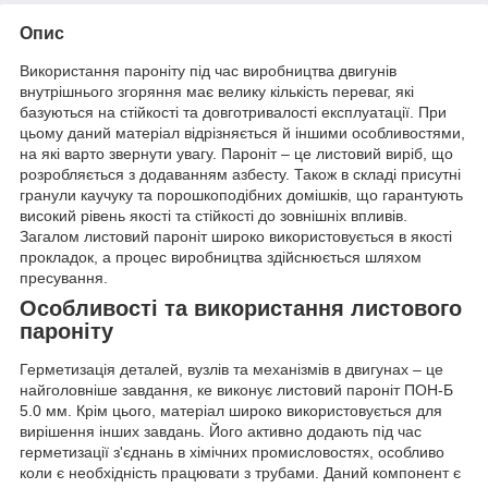
Опис
Використання пароніту під час виробництва двигунів
внутрішнього згоряння має велику кількість переваг, які
базуються на стійкості та довготривалості експлуатації. При
цьому даний матеріал відрізняється й іншими особливостями,
на які варто звернути увагу. Пароніт – це листовий виріб, що
розробляється з додаванням азбесту. Також в складі присутні
гранули каучуку та порошкоподібних домішків, що гарантують
високий рівень якості та стійкості до зовнішніх впливів.
Загалом листовий пароніт широко використовується в якості
прокладок, а процес виробництва здійснюється шляхом
пресування.
Особливості та використання листового
пароніту
Герметизація деталей, вузлів та механізмів в двигунах – це
найголовніше завдання, ке виконує листовий пароніт ПОН-Б
5.0 мм. Крім цього, матеріал широко використовується для
вирішення інших завдань. Його активно додають під час
герметизації з'єднань в хімічних промисловостях, особливо
коли є необхідність працювати з трубами. Даний компонент є