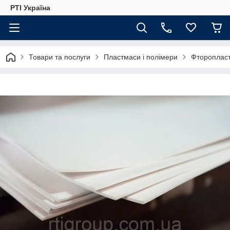
РТІ Україна
Товари та послуги
Пластмаси і полімери
Фтороплас