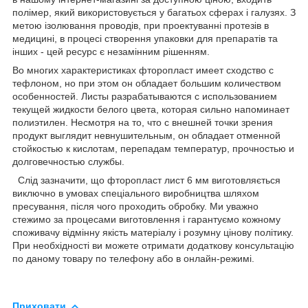
полімер, який використовується у багатьох сферах і галузях. З
метою ізолювання проводів, при проектуванні протезів в
медицині, в процесі створення упаковки для препаратів та
інших - цей ресурс є незамінним рішенням.
Во многих характеристиках фторопласт имеет сходство с
тефлоном, но при этом он обладает большим количеством
особенностей. Листы разрабатываются с использованием
текущей жидкости белого цвета, которая сильно напоминает
полиэтилен. Несмотря на то, что с внешней точки зрения
продукт выглядит невнушительным, он обладает отменной
стойкостью к кислотам, перепадам температур, прочностью и
долговечностью службы.
Слід зазначити, що фторопласт лист 6 мм виготовляється
виключно в умовах спеціального виробництва шляхом
пресування, після чого проходить обробку. Ми уважно
стежимо за процесами виготовлення і гарантуємо кожному
споживачу відмінну якість матеріалу і розумну цінову політику.
При необхідності ви можете отримати додаткову консультацію
по даному товару по телефону або в онлайн-режимі.
Приховати