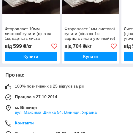
Фторопласт 10мм
Фторопласт 1мм листової
Лист
листової купити (ціна за
купити (ціна за 1кг,
(ціна
1кг, вартість листа
вартість листа уточнюйте)
уточ
уточнюйте)
599
704
від
₴/кг
від
₴/кг
від
Купити
Купити
Про нас
100% позитивних з 25 відгуків за рік
Працює з 27.10.2014
м. Вінниця
вул. Максима Шимка 54, Вінниця, Україна
Контакти