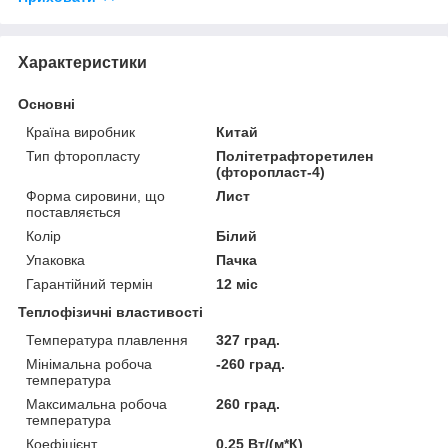
Характеристики
Основні
Країна виробник
Китай
Тип фторопласту
Політетрафторетилен
(фторопласт-4)
Форма сировини, що
Лист
поставляється
Колір
Білий
Упаковка
Пачка
Гарантійний термін
12 міс
Теплофізичні властивості
Температура плавлення
327 град.
Мінімальна робоча
-260 град.
температура
Максимальна робоча
260 град.
температура
Коефіцієнт
0.25 Вт/(м*К)