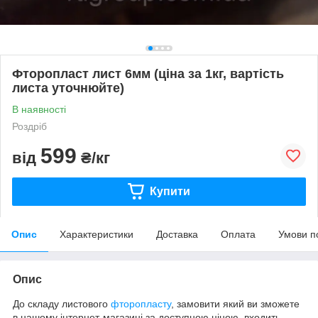
Фторопласт лист 6мм (ціна за 1кг, вартість
листа уточнюйте)
В наявності
Роздріб
599
від
₴/кг
Купити
Опис
Характеристики
Доставка
Оплата
Умови п
Опис
До складу листового
фторопласту
, замовити який ви зможете
в нашому інтернет-магазині за доступною ціною, входить