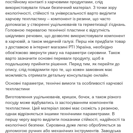
постійному контакті з харчовими продуктами, слід
використовувати тільки безпечний матеріал. З точки зору
екологічності, стійкості та універсальності варто виділити
харчову техпластину – компонент із резини, що часто
допомагає у створенні ущільнювачів та герметизації з'єднань.
Головною перевагою технічної пластини є відсутність
шкідливих речовин, що дозволяє використовувати компонент
в харчовій, а також медичній галузі. Перш ніж придбати товар
з доставкою в інтернет магазині РТІ Україна, необхідно
обов'язково звернути увагу на параметри сировини. Також
варто зазначити основні переваги продукту, щоб в
подальшому прийняти рішення. Перед тим, як перейти до
опису, слід повідомити про те, що кожен замовник має
можливість отримати детальну консультацію онлайн.
Основні параметри, технічні вимоги та особливості харчової
техпластини
Виготовлення ущільнювачів, кришок, бочок, а також різного
посуду може відбуватись із застосуванням компонентів
техпластини. Цей матеріал ззовні має схожість з резиною,
однак відрізняється іншими технічними параметрами. В
першу чергу варто виділити показники стійкості, надійності та
екологічної безпеки. Сировина дуже легко обробляється за
допомогою ручних або механічних інструментів. Заводська