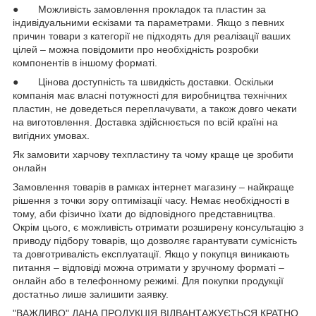
● Можливість замовлення прокладок та пластин за
індивідуальними ескізами та параметрами. Якщо з певних
причин товари з категорії не підходять для реалізації ваших
цілей – можна повідомити про необхідність розробки
компонентів в іншому форматі.
● Цінова доступність та швидкість доставки. Оскільки
компанія має власні потужності для виробництва технічних
пластин, не доведеться переплачувати, а також довго чекати
на виготовлення. Доставка здійснюється по всій країні на
вигідних умовах.
Як замовити харчову техпластину та чому краще це зробити
онлайн
Замовлення товарів в рамках інтернет магазину – найкраще
рішення з точки зору оптимізації часу. Немає необхідності в
тому, аби фізично їхати до відповідного представництва.
Окрім цього, є можливість отримати розширену консультацію з
приводу підбору товарів, що дозволяє гарантувати сумісність
та довготривалість експлуатації. Якщо у покупця виникають
питання – відповіді можна отримати у зручному форматі –
онлайн або в телефонному режимі. Для покупки продукції
достатньо лише залишити заявку.
"ВАЖЛИВО" ДАНА ПРОДУКЦІЯ ВІДВАНТАЖУЄТЬСЯ КРАТНО