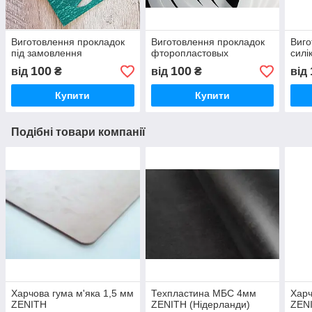
Виготовлення прокладок
Виготовлення прокладок
Виго
під замовлення
фторопластовых
силі
100
100
від
₴
від
₴
від
Купити
Купити
Подібні товари компанії
Харчова гума м'яка 1,5 мм
Техпластина МБС 4мм
Харч
ZENITH
ZENITH (Нідерланди)
ZEN