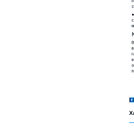
п
с
●
с
м
В
в
г
к
о
п
Х