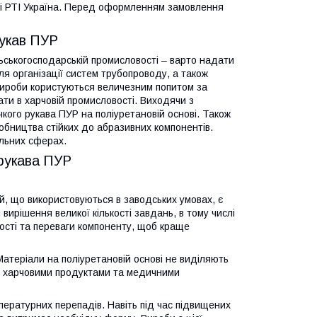
йті РТІ Україна. Перед оформленням замовлення
рукав ПУР
льськогосподарській промисловості – варто надати
я організації систем трубопроводу, а також
 вироби користуються величезним попитом за
ати в харчовій промисловості. Виходячи з
чкого рукава ПУР на поліуретановій основі. Також
робництва стійких до абразивних компонентів.
льних сферах.
 рукава ПУР
й, що використовуються в заводських умовах, є
ирішення великої кількості завдань, в тому числі
вості та переваги компоненту, щоб краще
еріали на поліуретановій основі не виділяють
і з харчовими продуктами та медичними
ературних перепадів. Навіть під час підвищених