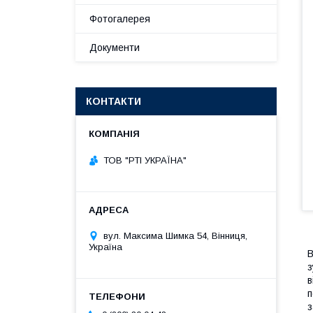
Фотогалерея
Документи
КОНТАКТИ
ТОВ "РТІ УКРАЇНА"
вул. Максима Шимка 54, Вінниця,
Україна
В
з
в
п
з