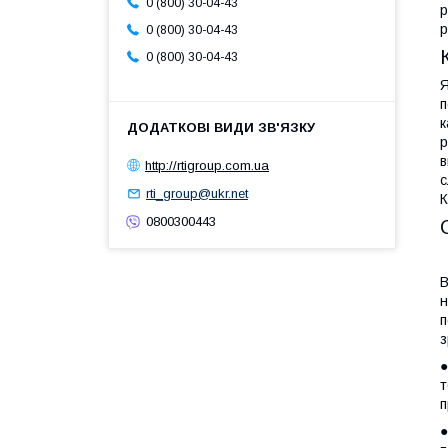
0 (800) 30-04-43
р
р
0 (800) 30-04-43
0 (800) 30-04-43
Я
п
к
р
в
http://rtigroup.com.ua
с
rti_group@ukr.net
К
0800300443
В
н
п
з
●
т
п
●