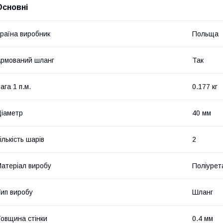
Основні
раїна виробник
Польща
рмований шланг
Так
ага 1 п.м.
0.177 кг
іаметр
40 мм
ількість шарів
2
атеріал виробу
Поліурет
ип виробу
Шланг
овщина стінки
0.4 мм