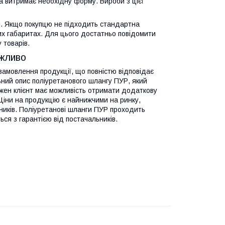
а витримає необхідну форму. Вироби з цієї
. Якщо покупцю не підходить стандартна
их габаритах. Для цього достатньо повідомити
 товарів.
ожливо
 замовлення продукції, що повністю відповідає
ьний опис поліуретанового шлангу ПУР, який
ожен клієнт має можливість отримати додаткову
 Ціни на продукцію є найнижчими на ринку,
ників. Поліуретанові шланги ПУР проходить
ься з гарантією від постачальників.