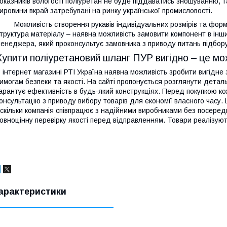
оказників вологості поліуретан не буде піддаватись зношуванню, т
ировини вкрай затребувані на ринку української промисловості.
 Можливість створення рукавів індивідуальних розмірів та форм
труктура матеріалу – наявна можливість замовити компонент в інш
енеджера, який проконсультує замовника з приводу питань підбору
Купити поліуретановий шланг ПУР вигідно – це м
 інтернет магазині РТІ Україна наявна можливість зробити вигідне
имогам безпеки та якості. На сайті пропонується розглянути детал
арантує ефективність в будь-який конструкціях. Перед покупкою к
онсультацію з приводу вибору товарів для економії власного часу.
скільки компанія співпрацює з надійними виробниками без посеред
овноцінну перевірку якості перед відправленням. Товари реалізуют
арактеристики