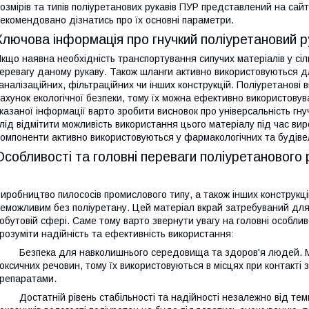
озмірів та типів поліуретанових рукавів ПУР представлений на са
екомендовано дізнатись про їх основні параметри.
Ключова інформація про гнучкий поліуретановий 
кщо наявна необхідність транспортування сипучих матеріалів у сі
еревагу даному рукаву. Також шланги активно використовуються дл
аналізаційних, фільтраційних чи інших конструкцій. Поліуретанові
ахунок екологічної безпеки, тому їх можна ефективно використовув
казаної інформації варто зробити висновок про універсальність гну
лід відмітити можливість використання цього матеріалу під час ви
омпоненти активно використовуються у фармакологічних та будіве
Особливості та головні переваги поліуретанового
иробництво пилососів промислового типу, а також інших конструкці
еможливим без поліуретану. Цей матеріал вкрай затребуваний для в
обутовій сфері. Саме тому варто звернути увагу на головні особли
розуміти надійність та ефективність використання:
 Безпека для навколишнього середовища та здоров'я людей. Мат
оксичних речовин, тому їх використовуються в місцях при контакт
репаратами.
 Достатній рівень стабільності та надійності незалежно від темп