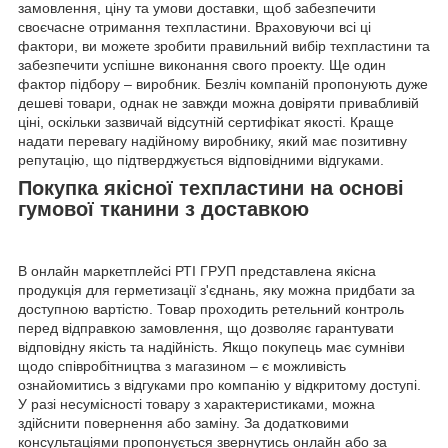
замовлення, ціну та умови доставки, щоб забезпечити
своєчасне отримання техпластини. Враховуючи всі ці
фактори, ви можете зробити правильний вибір техпластини та
забезпечити успішне виконання свого проекту. Ще один
фактор підбору – виробник. Безліч компаній пропонують дуже
дешеві товари, однак не завжди можна довіряти привабливій
ціні, оскільки зазвичай відсутній сертифікат якості. Краще
надати перевагу надійному виробнику, який має позитивну
репутацію, що підтверджується відповідними відгуками.
Покупка якісної техпластини на основі
гумової тканини з доставкою
В онлайн маркетплейсі РТІ ГРУП представлена якісна
продукція для герметизації з'єднань, яку можна придбати за
доступною вартістю. Товар проходить ретельний контроль
перед відправкою замовлення, що дозволяє гарантувати
відповідну якість та надійність. Якщо покупець має сумніви
щодо співробітництва з магазином – є можливість
ознайомитись з відгуками про компанію у відкритому доступі.
У разі несумісності товару з характеристиками, можна
здійснити повернення або заміну. За додатковими
консультаціями пропонується звернутись онлайн або за