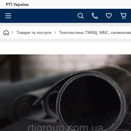
РТІ Україна
Товари та послуги
Техпластина ТМКЩ, МБС, силіконова