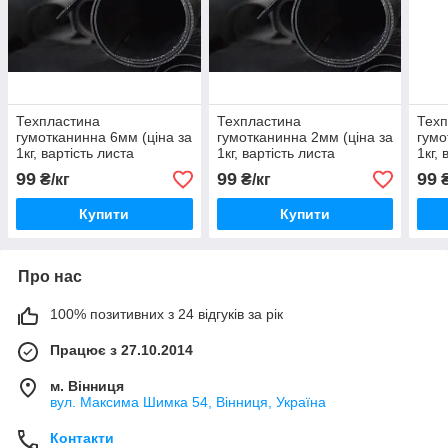
Техпластина
Техпластина
Техп
гумотканинна 6мм (ціна за
гумотканинна 2мм (ціна за
гумо
1кг, вартість листа
1кг, вартість листа
1кг,
уточнюйте)
уточнюйте)
уточ
99
99
99
₴/кг
₴/кг
₴
Купити
Купити
Про нас
100% позитивних з 24 відгуків за рік
Працює з 27.10.2014
м. Вінниця
вул. Максима Шимка 54, Вінниця, Україна
Контакти