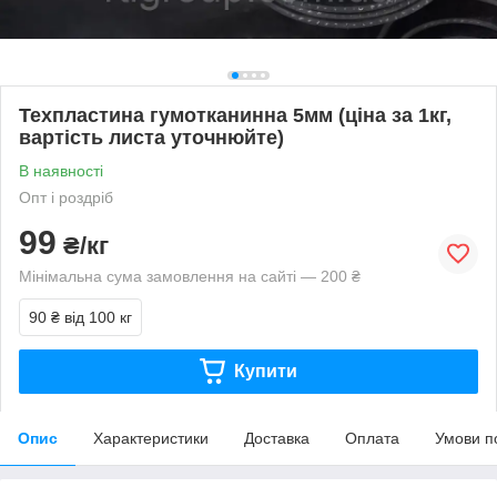
Техпластина гумотканинна 5мм (ціна за 1кг,
вартість листа уточнюйте)
В наявності
Опт і роздріб
99
₴/кг
Мінімальна сума замовлення на сайті — 200 ₴
90 ₴
від 100 кг
Купити
Опис
Характеристики
Доставка
Оплата
Умови п