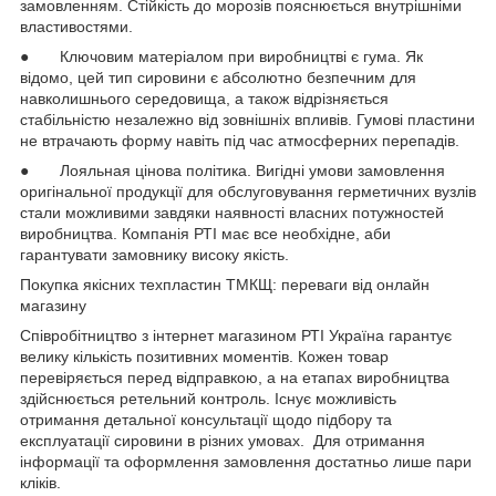
замовленням. Стійкість до морозів пояснюється внутрішніми
властивостями.
● Ключовим матеріалом при виробництві є гума. Як
відомо, цей тип сировини є абсолютно безпечним для
навколишнього середовища, а також відрізняється
стабільністю незалежно від зовнішніх впливів. Гумові пластини
не втрачають форму навіть під час атмосферних перепадів.
● Лояльная цінова політика. Вигідні умови замовлення
оригінальної продукції для обслуговування герметичних вузлів
стали можливими завдяки наявності власних потужностей
виробництва. Компанія РТІ має все необхідне, аби
гарантувати замовнику високу якість.
Покупка якісних техпластин ТМКЩ: переваги від онлайн
магазину
Співробітництво з інтернет магазином РТІ Україна гарантує
велику кількість позитивних моментів. Кожен товар
перевіряється перед відправкою, а на етапах виробництва
здійснюється ретельний контроль. Існує можливість
отримання детальної консультації щодо підбору та
експлуатації сировини в різних умовах. Для отримання
інформації та оформлення замовлення достатньо лише пари
кліків.