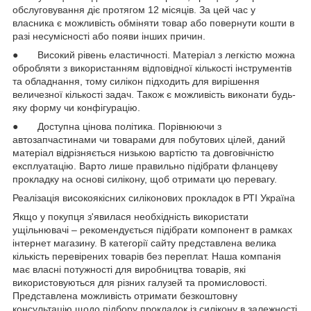
обслуговування діє протягом 12 місяців. За цей час у
власника є можливість обміняти товар або повернути кошти в
разі несумісності або появи інших причин.
● Високий рівень еластичності. Матеріал з легкістю можна
обробляти з використанням відповідної кількості інструментів
та обладнання, тому силікон підходить для вирішення
величезної кількості задач. Також є можливість виконати будь-
яку форму чи конфігурацію.
● Доступна цінова політика. Порівнюючи з
автозапчастинами чи товарами для побутових цілей, даний
матеріал відрізняється низькою вартістю та довговічністю
експлуатацію. Варто лише правильно підібрати фланцеву
прокладку на основі силікону, щоб отримати цю перевагу.
Реалізація високоякісних силіконових прокладок в РТІ Україна
Якщо у покупця з'явилася необхідність використати
ущільнювачі – рекомендується підібрати компонент в рамках
інтернет магазину. В категорії сайту представлена велика
кількість перевірених товарів без переплат. Наша компанія
має власні потужності для виробництва товарів, які
використовуються для різних галузей та промисловості.
Представлена можливість отримати безкоштовну
консультацію щодо підбору прокладок із силікону в залежності