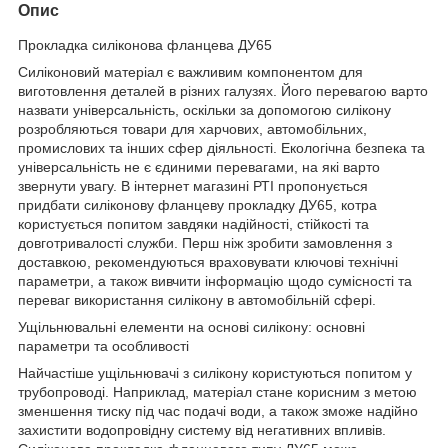
Опис
Прокладка силіконова фланцева ДУ65
Силіконовий матеріал є важливим компонентом для
виготовлення деталей в різних галузях. Його перевагою варто
назвати універсальність, оскільки за допомогою силікону
розробляються товари для харчових, автомобільних,
промислових та інших сфер діяльності. Екологічна безпека та
універсальність не є єдиними перевагами, на які варто
звернути увагу. В інтернет магазині РТІ пропонується
придбати силіконову фланцеву прокладку ДУ65, котра
користується попитом завдяки надійності, стійкості та
довготривалості служби. Перш ніж зробити замовлення з
доставкою, рекомендуються враховувати ключові технічні
параметри, а також вивчити інформацію щодо сумісності та
переваг використання силікону в автомобільній сфері.
Ущільнювальні елементи на основі силікону: основні
параметри та особливості
Найчастіше ущільнювачі з силікону користуються попитом у
трубопроводі. Наприклад, матеріал стане корисним з метою
зменшення тиску під час подачі води, а також зможе надійно
захистити водопровідну систему від негативних впливів.