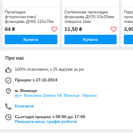
Прокладка
Силіконова прокладка
Паро
фторопластової
фланцева ДУ20 53х25мм
прок
фланцеви ДУ65 115x75м
товщина 2мм
тов
товщина 2мм
84
11,50
3,9
₴
₴
Купити
Купити
Про нас
100% позитивних з 25 відгуків за рік
Працює з 27.10.2014
м. Вінниця
вул. Максима Шимка 54, Вінниця, Україна
Контакти
Сьогодні працює з 09:00 до 17:00
Показати весь графік роботи