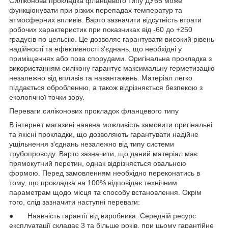
Силіконова прокладка фланцевого типу ДУ65 може
функціонувати при різких перепадах температур та
атмосферних впливів. Варто зазначити відсутність втрати
робочих характеристик при показниках від -60 до +250
градусів по цельсію. Це дозволяє гарантувати високий рівень
надійності та ефективності з'єднань, що необхідні у
приміщеннях або поза спорудами. Оригінальна прокладка з
використанням силікону гарантує максимальну герметизацію
незалежно від впливів та навантажень. Матеріал легко
піддається обробленню, а також відрізняється безпекою з
екологічної точки зору.
Переваги силіконових прокладок фланцевого типу
В інтернет магазині наявна можливість замовити оригінальні
та якісні прокладки, що дозволяють гарантувати надійне
ущільнення з'єднань незалежно від типу системи
трубопроводу. Варто зазначити, що даний матеріал має
прямокутний перетин, однак відрізняється овальною
формою. Перед замовленням необхідно переконатись в
тому, що прокладка на 100% відповідає технічним
параметрам щодо місця та способу встановлення. Окрім
того, слід зазначити наступні переваги:
● Наявність гарантії від виробника. Середній ресурс
експлуатації складає 3 та більше років, при цьому гарантійне