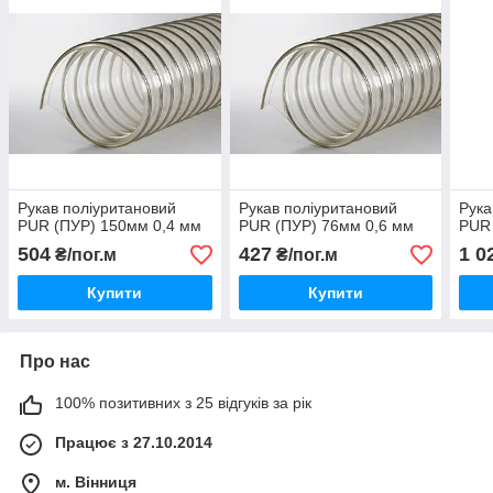
Рукав поліуритановий
Рукав поліуритановий
Рука
PUR (ПУР) 150мм 0,4 мм
PUR (ПУР) 76мм 0,6 мм
PUR 
504
427
1 0
₴/пог.м
₴/пог.м
Купити
Купити
Про нас
100% позитивних з 25 відгуків за рік
Працює з 27.10.2014
м. Вінниця