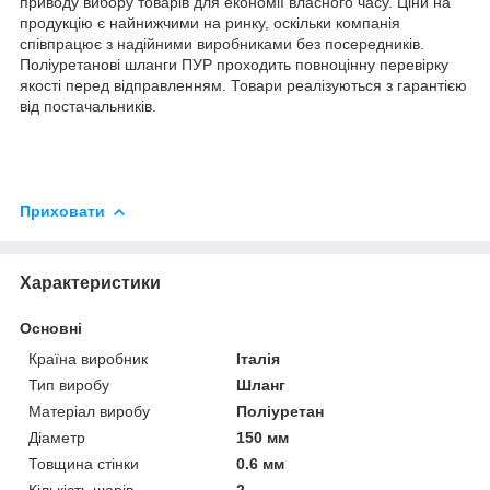
приводу вибору товарів для економії власного часу. Ціни на
продукцію є найнижчими на ринку, оскільки компанія
співпрацює з надійними виробниками без посередників.
Поліуретанові шланги ПУР проходить повноцінну перевірку
якості перед відправленням. Товари реалізуються з гарантією
від постачальників.
Приховати
Характеристики
Основні
Країна виробник
Італія
Тип виробу
Шланг
Матеріал виробу
Поліуретан
Діаметр
150 мм
Товщина стінки
0.6 мм
Кількість шарів
2