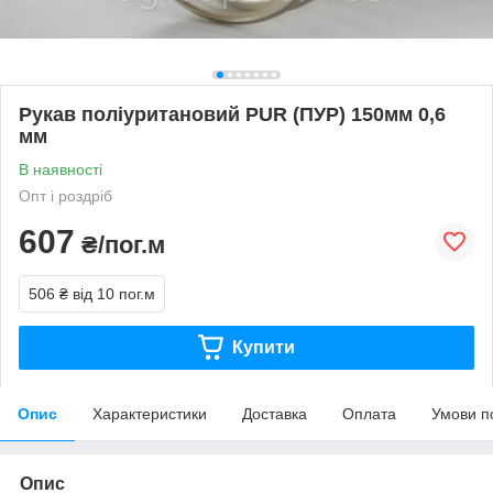
Рукав поліуритановий PUR (ПУР) 150мм 0,6
мм
В наявності
Опт і роздріб
607
₴/пог.м
506 ₴
від 10 пог.м
Купити
Опис
Характеристики
Доставка
Оплата
Умови п
Опис