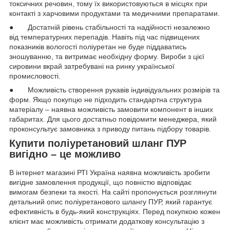
токсичних речовин, тому їх використовуються в місцях при
контакті з харчовими продуктами та медичними препаратами.
● Достатній рівень стабільності та надійності незалежно
від температурних перепадів. Навіть під час підвищених
показників вологості поліуретан не буде піддаватись
зношуванню, та витримає необхідну форму. Вироби з цієї
сировини вкрай затребувані на ринку української
промисловості.
● Можливість створення рукавів індивідуальних розмірів та
форм. Якщо покупцю не підходить стандартна структура
матеріалу – наявна можливість замовити компонент в інших
габаритах. Для цього достатньо повідомити менеджера, який
проконсультує замовника з приводу питань підбору товарів.
Купити поліуретановий шланг ПУР
вигідно – це можливо
В інтернет магазині РТІ Україна наявна можливість зробити
вигідне замовлення продукції, що повністю відповідає
вимогам безпеки та якості. На сайті пропонується розглянути
детальний опис поліуретанового шлангу ПУР, який гарантує
ефективність в будь-який конструкціях. Перед покупкою кожен
клієнт має можливість отримати додаткову консультацію з