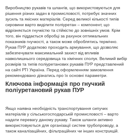
Виробництво рукавів та шлангів, що використовуються для
рішення різних задач в промисловості, потребує значних
зусиль та якісних матеріалів. Серед великої кількості типів
сировини варто виділити поліуретан – компонент, що
відрізняється гнучкістю та стійкістю до зовнішніх умов. Крім
того, він піддається обробці за рахунок оптимальних
показників гнучкості, а також може оброблятись термічно.
Рукав ПУР додатково проходить армування, що дозволяє
забезпечувати максимальний захист від впливів
навколишнього середовища та хімічних сполук. Великий вибір
розмірів та типів поліуретанових рукавів ПУР представлений
на сайті РТІ Україна. Перед оформленням замовлення
рекомендовано дізнатись про їх основні параметри.
Ключова інформація про гнучкий
поліуретановий рукав ПУР
Якщо наявна необхідність транспортування сипучих
матеріалів у сільськогосподарській промисловості – варто
надати перевагу даному рукаву. Також шланги активно
використовуються для організації систем трубопроводу, а
також каналізаційних, фільтраційних чи інших конструкцій.