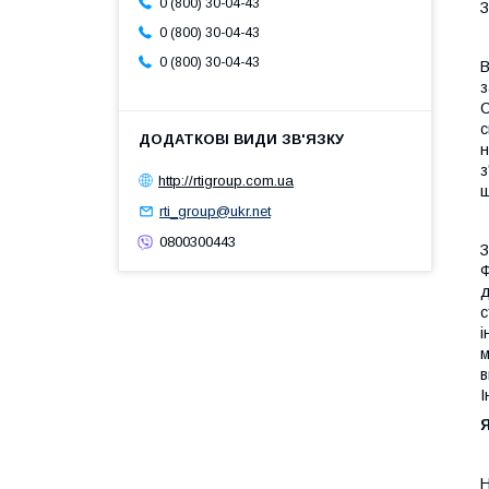
0 (800) 30-04-43
З
0 (800) 30-04-43
0 (800) 30-04-43
В
з
С
с
н
з
http://rtigroup.com.ua
ш
rti_group@ukr.net
0800300443
З
Ф
д
с
і
м
в
І
Я
Н