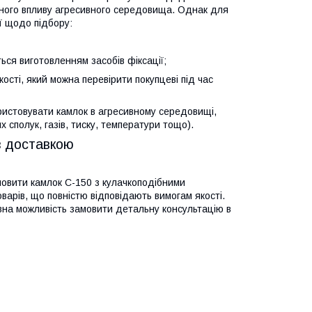
ійного впливу агресивного середовища. Однак для
ї щодо підбору:
ся виготовленням засобів фіксації;
ті, який можна перевірити покупцеві під час
истовувати камлок в агресивному середовищі,
х сполук, газів, тиску, температури тощо).
з доставкою
мовити камлок С-150 з кулачкоподібними
варів, що повністю відповідають вимогам якості.
явна можливість замовити детальну консультацію в