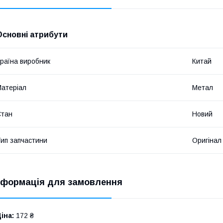
Основні атрибути
раїна виробник
Китай
атеріал
Метал
Стан
Новий
ип запчастини
Оригінал
нформація для замовлення
іна:
172 ₴