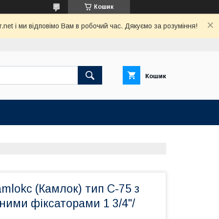
Кошик
net і ми відповімо Вам в робочий час. Дякуємо за розуміння!
Кошик
mlokc (Камлок) тип C-75 з
ними фіксаторами 1 3/4"/