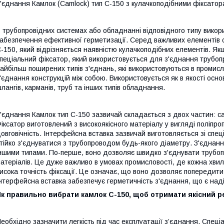
'єднання Камлок (Camlock) тип C-150 з кулачкоподібними фіксато
 трубопровідних системах або обладнанні відповідного типу викори
абезпечення ефективної герметизації. Серед важливих елементів ст
-150, який відрізняється наявністю кулачкоподібних елементів. Я
пеціальний фіксатор, який використовується для з'єднання трубопр
айбільш поширених типів з'єднань, які використовуються в промис
'єднання конструкцій між собою. Використовується як в якості осно
лангів, карманів, труб та інших типів обладнання.
'єднання Камлок тип C-150 зазвичай складається з двох частин: са
іксатор виготовлений з високоякісного матеріалу у вигляді поліпро
овговічність. Інтерфейсна вставка зазвичай виготовляється зі спе
тійко з'єднуватися з трубопроводом будь-якого діаметру. З'єднан
ншими типами. По-перше, воно дозволяє швидко з'єднувати трубоп
атеріалів. Це дуже важливо в умовах промисловості, де кожна хвил
исока точність фіксації. Це означає, що воно дозволяє попередити
нтерфейсна вставка забезпечує герметичність з'єднання, що є над
к правильно вибрати камлок С-150, щоб отримати якісний р
еобхідно зазначити легкість під час експлуатації з’єднання. Спец