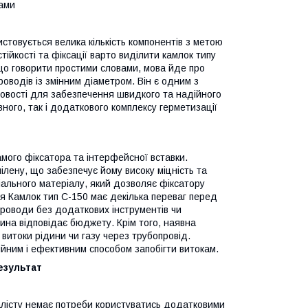
рами
стовується велика кількість компонентів з метою
ійкості та фіксації варто виділити камлок типу
кщо говорити простими словами, мова йде про
оводів із змінним діаметром. Він є одним з
ловості для забезпечення швидкого та надійного
вного, так і додаткового комплексу герметизації
мого фіксатора та інтерфейсної вставки.
пілену, що забезпечує йому високу міцність та
ціального матеріалу, який дозволяє фіксатору
ня Камлок тип C-150 має декілька переваг перед
роводи без додаткових інструментів чи
ина відповідає бюджету. Крім того, наявна
 витоки рідини чи газу через трубопровід.
ійним і ефективним способом запобігти витокам.
езультат
іалісту немає потреби користуватись додатковими