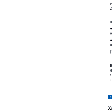
і
д
●
●
о
●
н
В
ф
Я
т
Х