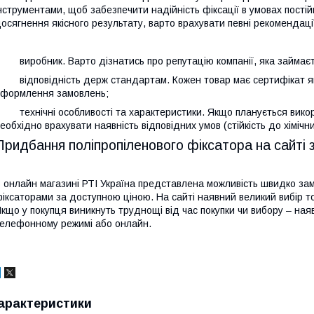
нструментами, щоб забезпечити надійність фіксації в умовах пост
осягнення якісного результату, варто врахувати певні рекомендаці
 виробник. Варто дізнатись про репутацію компанії, яка займаєть
 відповідність держ стандартам. Кожен товар має сертифікат якос
формлення замовлень;
 технічні особливості та характеристики. Якщо планується викор
еобхідно врахувати наявність відповідних умов (стійкість до хімічни
Придбання поліпропіленового фіксатора на сайті 
 онлайн магазині РТІ Україна представлена можливість швидко за
іксаторами за доступною ціною. На сайті наявний великий вибір то
кщо у покупця виникнуть труднощі від час покупки чи вибору – на
елефонному режимі або онлайн.
арактеристики