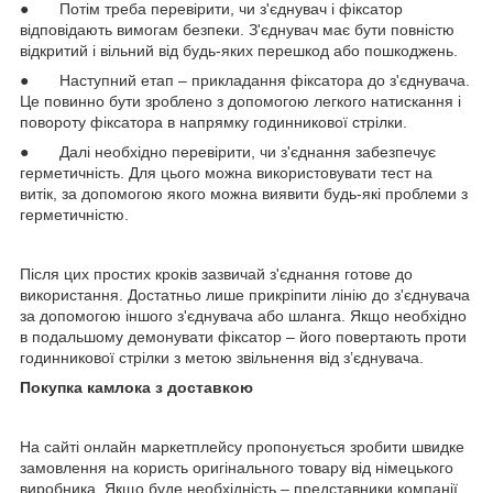
● Потім треба перевірити, чи з'єднувач і фіксатор
відповідають вимогам безпеки. З'єднувач має бути повністю
відкритий і вільний від будь-яких перешкод або пошкоджень.
● Наступний етап – прикладання фіксатора до з'єднувача.
Це повинно бути зроблено з допомогою легкого натискання і
повороту фіксатора в напрямку годинникової стрілки.
● Далі необхідно перевірити, чи з'єднання забезпечує
герметичність. Для цього можна використовувати тест на
витік, за допомогою якого можна виявити будь-які проблеми з
герметичністю.
Після цих простих кроків зазвичай з'єднання готове до
використання. Достатньо лише прикріпити лінію до з'єднувача
за допомогою іншого з'єднувача або шланга. Якщо необхідно
в подальшому демонувати фіксатор – його повертають проти
годинникової стрілки з метою звільнення від з’єднувача.
Покупка камлока з доставкою
На сайті онлайн маркетплейсу пропонується зробити швидке
замовлення на користь оригінального товару від німецького
виробника. Якщо буде необхідність – представники компанії