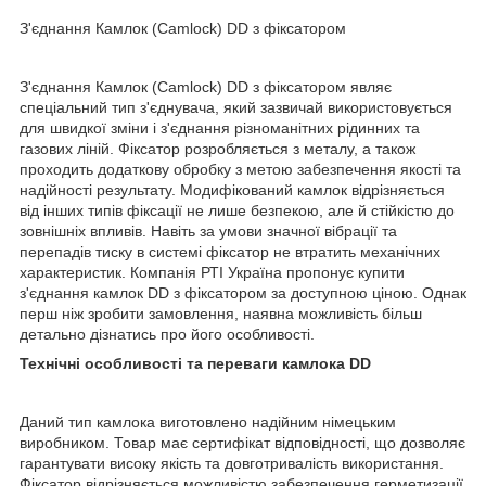
З'єднання Камлок (Camlock) DD з фіксатором
З'єднання Камлок (Camlock) DD з фіксатором являє
спеціальний тип з'єднувача, який зазвичай використовується
для швидкої зміни і з'єднання різноманітних рідинних та
газових ліній. Фіксатор розробляється з металу, а також
проходить додаткову обробку з метою забезпечення якості та
надійності результату. Модифікований камлок відрізняється
від інших типів фіксації не лише безпекою, але й стійкістю до
зовнішніх впливів. Навіть за умови значної вібрації та
перепадів тиску в системі фіксатор не втратить механічних
характеристик. Компанія РТІ Україна пропонує купити
з'єднання камлок DD з фіксатором за доступною ціною. Однак
перш ніж зробити замовлення, наявна можливість більш
детально дізнатись про його особливості.
Технічні особливості та переваги камлока DD
Даний тип камлока виготовлено надійним німецьким
виробником. Товар має сертифікат відповідності, що дозволяє
гарантувати високу якість та довготривалість використання.
Фіксатор відрізняється можливістю забезпечення герметизації