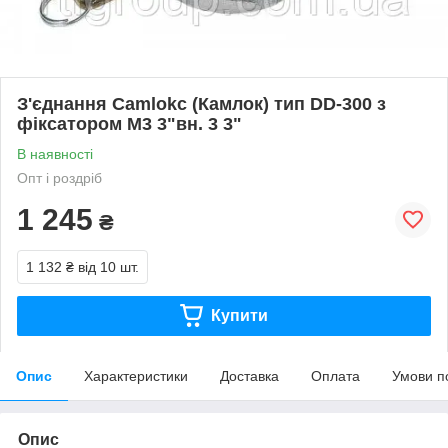
З'єднання Camlokc (Камлок) тип DD-300 з
фіксатором М3 3"вн. 3 3"
В наявності
Опт і роздріб
1 245
₴
1 132 ₴
від 10 шт.
Купити
Опис
Характеристики
Доставка
Оплата
Умови п
Опис