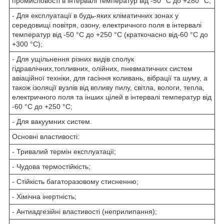
промисловості в інтервалі температур від -50 °C до +280 °C;
- Для експлуатації в будь-яких кліматичних зонах у
середовищі повітря, озону, електричного поля в інтервалі
температур від -50 °C до +250 °C (краткочасно від-60 °C до
+300 °C);
- Для ущільнення різних видів сполук
гідравлічних,топливних, олійних, пневматичних систем
авіаційної техніки, для гасіння коливань, вібрації та шуму, а
також ізоляції вузлів від впливу пилу, світла, вологи, тепла,
електричного поля та інших цілей в інтервалі температур від
-60 °C до +250 °C;
- Для вакуумних систем.
Основні властивості:
- Тривалий термін експлуатації;
- Чудова термостійкість;
- Стійкість багаторазовому стисненню;
- Хімічна інертність;
- Антиадгезійні властивості (неприлипання);