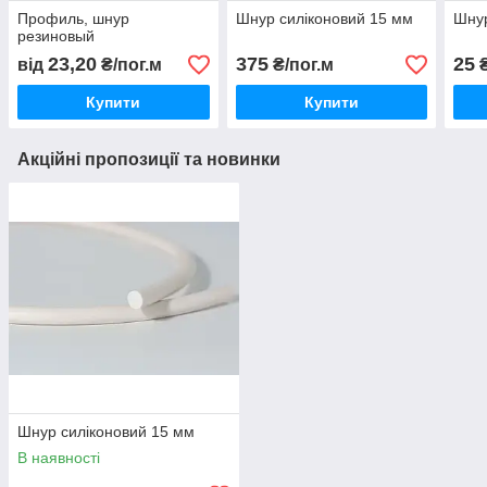
Профиль, шнур
Шнур силіконовий 15 мм
Шнур
резиновый
23,20
375
25
від
₴/пог.м
₴/пог.м
₴
Купити
Купити
Акційні пропозиції та новинки
Шнур силіконовий 15 мм
В наявності