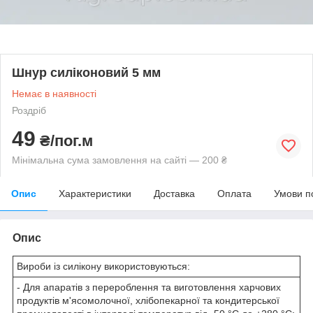
Шнур силіконовий 5 мм
Немає в наявності
Роздріб
49
₴/пог.м
Мінімальна сума замовлення на сайті — 200 ₴
Опис
Характеристики
Доставка
Оплата
Умови п
Опис
Вироби із силікону використовуються:
- Для апаратів з перероблення та виготовлення харчових
продуктів м'ясомолочної, хлібопекарної та кондитерської