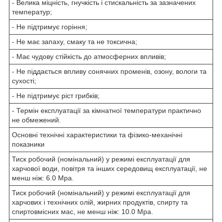
- Велика міцність, гнучкість і стискальність за зазначених
температур;
- Не підтримує горіння;
- Не має запаху, смаку та не токсична;
- Має чудову стійкість до атмосферних впливів;
- Не піддається впливу сонячних променів, озону, вологи та
сухості;
- Не підтримує ріст грибків;
- Термін експлуатації за кімнатної температури практично
не обмежений.
Основні технічні характеристики та фізико-механічні
показники
Тиск робочий (номінальний) у режимі експлуатації для
харчової води, повітря та інших середовищ експлуатації, не
менш ніж: 6.0 Mpa.
Тиск робочий (номінальний) у режимі експлуатації для
харчових і технічних олій, жирних продуктів, спирту та
спиртовмісних мас, не менш ніж: 10.0 Mpa.