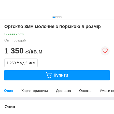
Оргскло 3мм молочне з порізкою в розмір
В наявності
Опт і роздріб
1 350
₴/кв.м
1 250 ₴
від 6 кв.м
Купити
Опис
Характеристики
Доставка
Оплата
Умови п
Опис