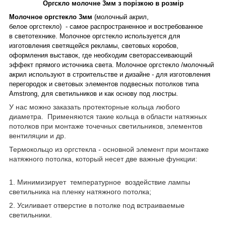
Оргскло молочне 3мм з порізкою в розмір
Молочное оргстекло 3мм
(молочный акрил,
белое оргстекло)
- самое распространенное и востребованное
в светотехнике. Молочное оргстекло используется для
изготовления светящейся рекламы, световых коробов,
оформления выставок, где необходим светорассеивающий
эффект прямого источника света. М
олочное оргстекло /молочный
акрил используют в строительстве и дизайне - для изготовления
перегородок и световых элементов подвесных потолков типа
Amstrong, для светильников и как основу под люстры.
У нас можно заказать протекторные кольца любого
диаметра.
Применяются такие кольца в области натяжных
потолков при монтаже точечных светильников, элементов
вентиляции и др.
Термокольцо из оргстекла - основной элемент при монтаже
натяжного потолка, который несет две важные функции:
1. Минимизирует температурное воздействие лампы
светильника на пленку натяжного потолка;
2. Усиливает отверстие в потолке под встраиваемые
светильники.