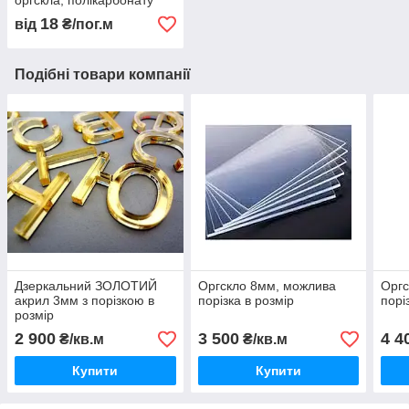
оргскла, полікарбонату
18
від
₴/пог.м
Подібні товари компанії
Дзеркальний ЗОЛОТИЙ
Оргскло 8мм, можлива
Оргс
акрил 3мм з порізкою в
порізка в розмір
порі
розмір
2 900
3 500
4 4
₴/кв.м
₴/кв.м
Купити
Купити