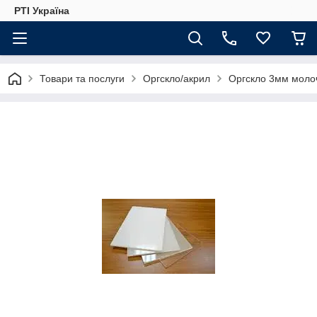
РТІ Україна
Товари та послуги
Оргскло/акрил
Оргскло 3мм молоч