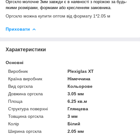
Оргскло молочне 3мм завжди є в наявності з порізкою за будь-
якими розмірами, формами або кресленням замовника.
Оргскло можна купити оптом від формату 1*2.05 м
Приховати
Характеристики
Основні
Виробник
Plexiglas XT
Країна виробник
Німеччина
Вид оргскла
Кольорове
Довжина оргскла
3.05 мм
Площа
6.25 кв.м
Структура поверхні
Глянцева
Товщина оргскла
3 мм
Колір
Білий
Ширина оргскла
2.05 мм