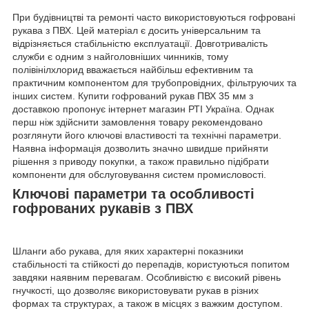
При будівництві та ремонті часто використовуються гофровані
рукава з ПВХ. Цей матеріал є досить універсальним та
відрізняється стабільністю експлуатації. Довготривалість
служби є одним з найголовніших чинників, тому
полівінілхлорид вважається найбільш ефективним та
практичним компонентом для трубопровідних, фільтруючих та
інших систем. Купити гофрований рукав ПВХ 35 мм з
доставкою пропонує інтернет магазин РТІ Україна. Однак
перш ніж здійснити замовлення товару рекомендовано
розглянути його ключові властивості та технічні параметри.
Наявна інформація дозволить значно швидше прийняти
рішення з приводу покупки, а також правильно підібрати
компоненти для обслуговування систем промисловості.
Ключові параметри та особливості
гофрованих рукавів з ПВХ
Шланги або рукава, для яких характерні показники
стабільності та стійкості до перепадів, користуються попитом
завдяки наявним перевагам. Особливістю є високий рівень
гнучкості, що дозволяє використовувати рукав в різних
формах та структурах, а також в місцях з важким доступом.