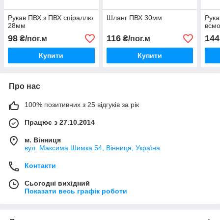
Рукав ПВХ з ПВХ спіраллю
Шланг ПВХ 30мм
Рука
28мм
всм
98
116
144
₴/пог.м
₴/пог.м
Купити
Купити
Про нас
100% позитивних з 25 відгуків за рік
Працює з 27.10.2014
м. Вінниця
вул. Максима Шимка 54, Вінниця, Україна
Контакти
Сьогодні вихідний
Показати весь графік роботи