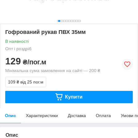
Гофрований рукав ПВХ 35мм
В наявності
Опт і роздріб
129
₴/пог.м
Мінімальна сума замовлення на сайті — 200 ₴
109 ₴
від 25 пог.м
Купити
Опис
Характеристики
Доставка
Оплата
Умови п
Опис