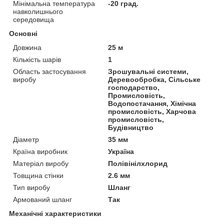
Мінімальна температура
-20 град.
навколишнього
середовища
Основні
Довжина
25 м
Кількість шарів
1
Область застосування
Зрошувальні системи,
виробу
Деревообробка, Сільське
господарство,
Промисловість,
Водопостачання, Хімічна
промисловість, Харчова
промисловість,
Будівництво
Діаметр
35 мм
Країна виробник
Україна
Матеріал виробу
Полівінілхлорид
Товщина стінки
2.6 мм
Тип виробу
Шланг
Армований шланг
Так
Механічні характеристики