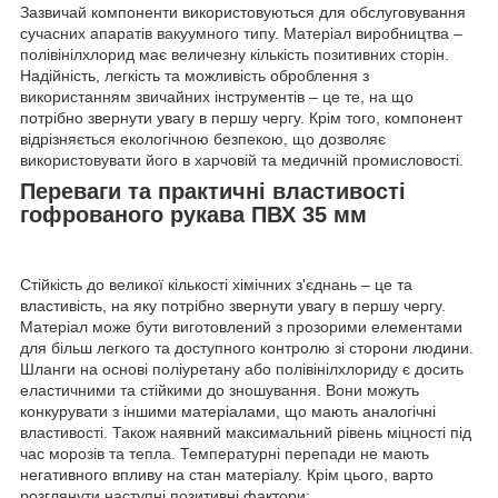
Зазвичай компоненти використовуються для обслуговування
сучасних апаратів вакуумного типу. Матеріал виробництва –
полівінілхлорид має величезну кількість позитивних сторін.
Надійність, легкість та можливість оброблення з
використанням звичайних інструментів – це те, на що
потрібно звернути увагу в першу чергу. Крім того, компонент
відрізняється екологічною безпекою, що дозволяє
використовувати його в харчовій та медичній промисловості.
Переваги та практичні властивості
гофрованого рукава ПВХ 35 мм
Стійкість до великої кількості хімічних з'єднань – це та
властивість, на яку потрібно звернути увагу в першу чергу.
Матеріал може бути виготовлений з прозорими елементами
для більш легкого та доступного контролю зі сторони людини.
Шланги на основі поліуретану або полівінілхлориду є досить
еластичними та стійкими до зношування. Вони можуть
конкурувати з іншими матеріалами, що мають аналогічні
властивості. Також наявний максимальний рівень міцності під
час морозів та тепла. Температурні перепади не мають
негативного впливу на стан матеріалу. Крім цього, варто
розглянути наступні позитивні фактори: