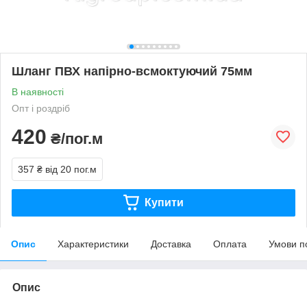
Шланг ПВХ напірно-всмоктуючий 75мм
В наявності
Опт і роздріб
420
₴/пог.м
357 ₴
від 20 пог.м
Купити
Опис
Характеристики
Доставка
Оплата
Умови п
Опис