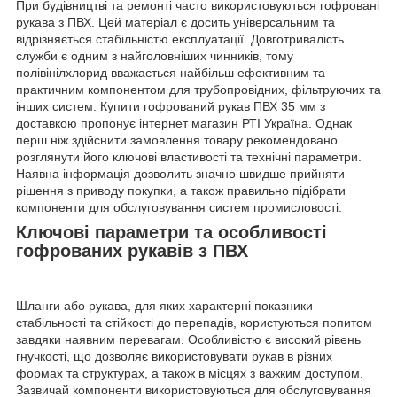
При будівництві та ремонті часто використовуються гофровані
рукава з ПВХ. Цей матеріал є досить універсальним та
відрізняється стабільністю експлуатації. Довготривалість
служби є одним з найголовніших чинників, тому
полівінілхлорид вважається найбільш ефективним та
практичним компонентом для трубопровідних, фільтруючих та
інших систем. Купити гофрований рукав ПВХ 35 мм з
доставкою пропонує інтернет магазин РТІ Україна. Однак
перш ніж здійснити замовлення товару рекомендовано
розглянути його ключові властивості та технічні параметри.
Наявна інформація дозволить значно швидше прийняти
рішення з приводу покупки, а також правильно підібрати
компоненти для обслуговування систем промисловості.
Ключові параметри та особливості
гофрованих рукавів з ПВХ
Шланги або рукава, для яких характерні показники
стабільності та стійкості до перепадів, користуються попитом
завдяки наявним перевагам. Особливістю є високий рівень
гнучкості, що дозволяє використовувати рукав в різних
формах та структурах, а також в місцях з важким доступом.
Зазвичай компоненти використовуються для обслуговування