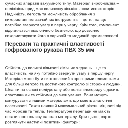
сучасних апаратів вакуумного типу. Матеріал виробництва –
полівінілхлорид має величезну кількість позитивних сторін.
Надійність, легкість та можливість оброблення з
використанням звичайних інструментів – це те, на що
потрібно звернути увагу в першу чергу. Крім того, компонент
відрізняється екологічною безпекою, що дозволяє
використовувати його в харчовій та медичній промисловості.
Переваги та практичні властивості
гофрованого рукава ПВХ 35 мм
Стійкість до великої кількості хімічних з'єднань – це та
властивість, на яку потрібно звернути увагу в першу чергу.
Матеріал може бути виготовлений з прозорими елементами
для більш легкого та доступного контролю зі сторони людини.
Шланги на основі поліуретану або полівінілхлориду є досить
еластичними та стійкими до зношування. Вони можуть
конкурувати з іншими матеріалами, що мають аналогічні
властивості. Також наявний максимальний рівень міцності під
час морозів та тепла. Температурні перепади не мають
негативного впливу на стан матеріалу. Крім цього, варто
розглянути наступні позитивні фактори: