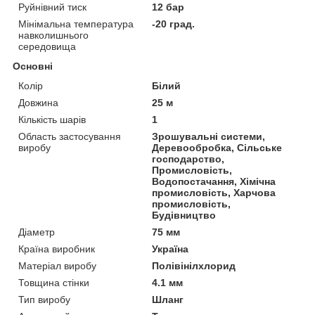
Руйнівний тиск
12 бар
Мінімальна температура
-20 град.
навколишнього
середовища
Основні
Колір
Білий
Довжина
25 м
Кількість шарів
1
Область застосування
Зрошувальні системи,
виробу
Деревообробка, Сільське
господарство,
Промисловість,
Водопостачання, Хімічна
промисловість, Харчова
промисловість,
Будівництво
Діаметр
75 мм
Країна виробник
Україна
Матеріал виробу
Полівінілхлорид
Товщина стінки
4.1 мм
Тип виробу
Шланг