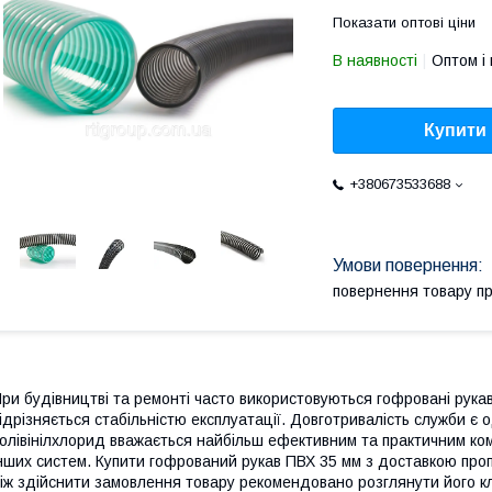
Показати оптові ціни
В наявності
Оптом і 
Купити
+380673533688
повернення товару п
ри будівництві та ремонті часто використовуються гофровані рука
ідрізняється стабільністю експлуатації. Довготривалість служби є 
олівінілхлорид вважається найбільш ефективним та практичним ко
нших систем. Купити гофрований рукав ПВХ 35 мм з доставкою проп
іж здійснити замовлення товару рекомендовано розглянути його кл