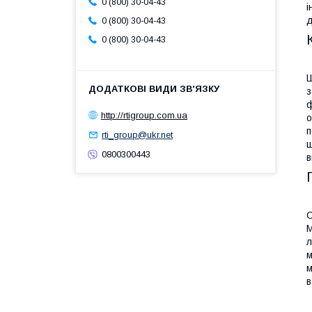
0 (800) 30-04-43
і
д
0 (800) 30-04-43
0 (800) 30-04-43
Ш
з
ф
http://rtigroup.com.ua
о
п
rti_group@ukr.net
щ
0800300443
в
С
М
л
м
м
в