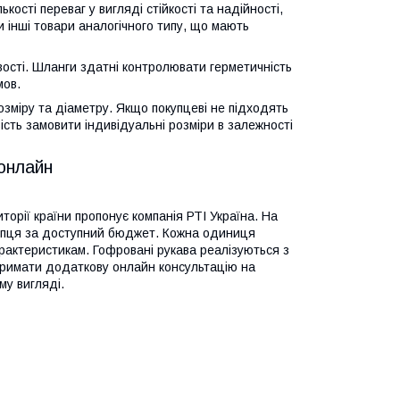
ості переваг у вигляді стійкості та надійності,
 інші товари аналогічного типу, що мають
сті. Шланги здатні контролювати герметичність
мов.
зміру та діаметру. Якщо покупцеві не підходять
ість замовити індивідуальні розміри в залежності
онлайн
торії країни пропонує компанія РТІ Україна. На
окупця за доступний бюджет. Кожна одиниця
арактеристикам. Гофровані рукава реалізуються з
тримати додаткову онлайн консультацію на
му вигляді.