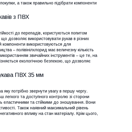
окупки, а також правильно підібрати компоненти
кавів з ПВХ
тійкості до перепадів, користуються попитом
, що дозволяє використовувати рукав в різних
ай компоненти використовуються для
ицтва – полівінілхлорид має величезну кількість
 використанням звичайних інструментів – це те, на
дрізняється екологічною безпекою, що дозволяє
рукава ПВХ 35 мм
 на яку потрібно звернути увагу в першу чергу.
ш легкого та доступного контролю зі сторони
ть еластичними та стійкими до зношування. Вони
стивості. Також наявний максимальний рівень
негативного впливу на стан матеріалу. Крім цього,