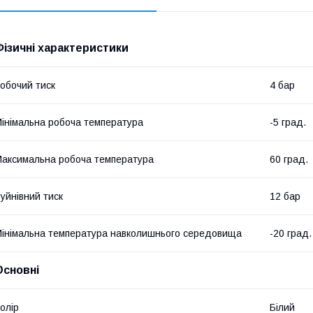
Фізичні характеристики
обочий тиск
4 бар
інімальна робоча температура
-5 град.
аксимальна робоча температура
60 град.
уйнівний тиск
12 бар
інімальна температура навколишнього середовища
-20 град.
Основні
олір
Білий