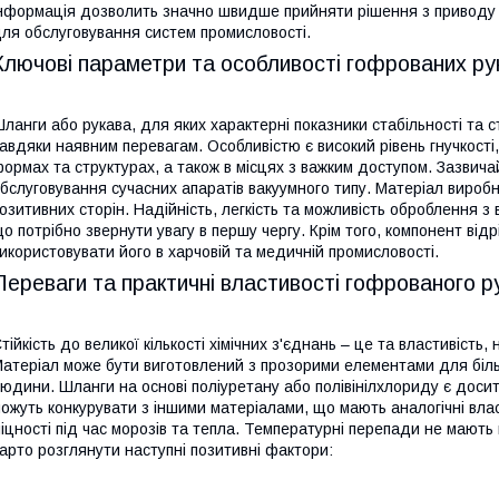
нформація дозволить значно швидше прийняти рішення з приводу п
ля обслуговування систем промисловості.
Ключові параметри та особливості гофрованих ру
ланги або рукава, для яких характерні показники стабільності та с
авдяки наявним перевагам. Особливістю є високий рівень гнучкості
ормах та структурах, а також в місцях з важким доступом. Зазвич
бслуговування сучасних апаратів вакуумного типу. Матеріал виробн
озитивних сторін. Надійність, легкість та можливість оброблення з
о потрібно звернути увагу в першу чергу. Крім того, компонент ві
икористовувати його в харчовій та медичній промисловості.
Переваги та практичні властивості гофрованого 
тійкість до великої кількості хімічних з'єднань – це та властивість,
атеріал може бути виготовлений з прозорими елементами для біль
юдини. Шланги на основі поліуретану або полівінілхлориду є доси
ожуть конкурувати з іншими матеріалами, що мають аналогічні вла
іцності під час морозів та тепла. Температурні перепади не мають 
арто розглянути наступні позитивні фактори: