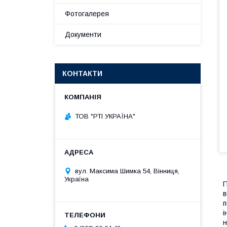
Фотогалерея
Документи
КОНТАКТИ
ТОВ "РТІ УКРАЇНА"
вул. Максима Шимка 54, Вінниця,
Україна
П
в
п
і
н