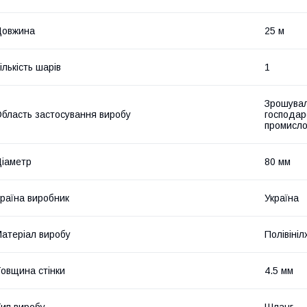
Довжина
25 м
ількість шарів
1
Зрошувал
бласть застосування виробу
господар
промисло
іаметр
80 мм
раїна виробник
Україна
атеріал виробу
Полівіні
овщина стінки
4.5 мм
ип виробу
Шланг