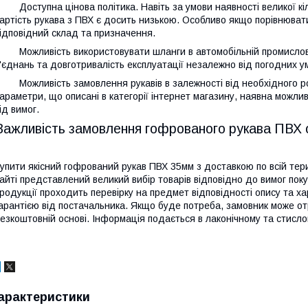
 Доступна цінова політика. Навіть за умови наявності великої кільк
артість рукава з ПВХ є досить низькою. Особливо якщо порівнювати
ідповідний склад та призначення.
 Можливість використовувати шланги в автомобільній промислово
'єднань та довготривалість експлуатації незалежно від погодних у
 Можливість замовлення рукавів в залежності від необхідного ро
араметри, що описані в категорії інтернет магазину, наявна можлив
ід вимог.
Важливість замовлення гофрованого рукава ПВХ 
упити якісний гофрований рукав ПВХ 35мм з доставкою по всій тери
айті представлений великий вибір товарів відповідно до вимог п
родукції проходить перевірку на предмет відповідності опису та х
арантією від постачальника. Якщо буде потреба, замовник може о
езкоштовній основі. Інформація подається в лаконічному та стисло
арактеристики