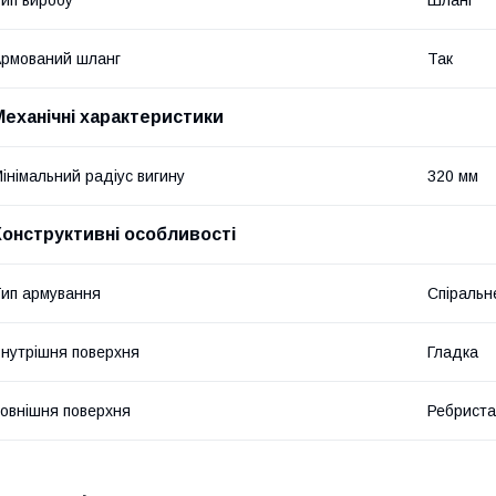
рмований шланг
Так
Механічні характеристики
інімальний радіус вигину
320 мм
Конструктивні особливості
ип армування
Спіральн
нутрішня поверхня
Гладка
овнішня поверхня
Ребриста