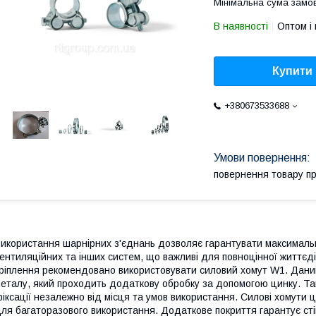
Мінімальна сума замов
В наявності
Оптом і 
Купити
+380673533688
повернення товару п
икористання шарнірних з'єднань дозволяє гарантувати максимальн
ентиляційних та інших систем, що важливі для повноцінної життєд
ріплення рекомендовано використовувати силовий хомут W1. Дани
еталу, який проходить додаткову обробку за допомогою цинку. Так
іксації незалежно від місця та умов використання. Силові хомути 
ля багаторазового використання. Додаткове покриття гарантує стій