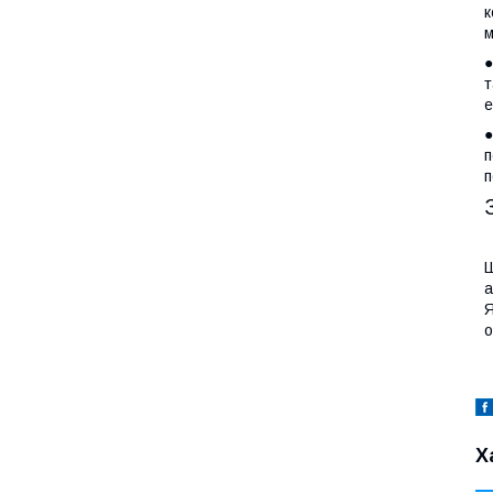
к
м
●
т
е
●
п
п
Ш
а
Я
о
Х