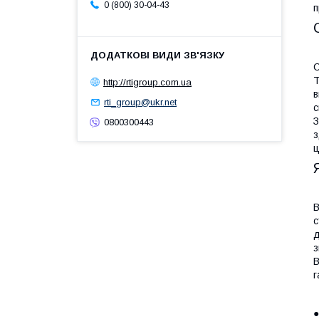
0 (800) 30-04-43
п
С
Т
http://rtigroup.com.ua
в
rti_group@ukr.net
с
З
0800300443
з
ц
В
с
д
з
В
г
●