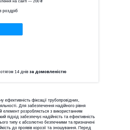
лення на сайті — 200 ₴
в роздріб
ротягом 14 днів
за домовленістю
у ефективність фіксації трубопровідних,
іяльності. Для забезпечення надійного рівня
й елемент розробляється з використанням
ий підхід забезпечує надійність та ефективність
цього типу є абсолютно безпечними та призначені
кість до проявів корозії та зношування. Перед