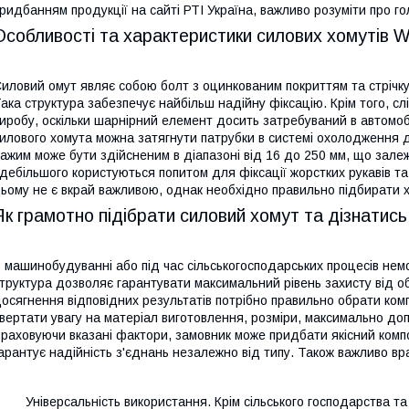
ридбанням продукції на сайті РТІ Україна, важливо розуміти про го
Особливості та характеристики силових хомутів 
иловий омут являє собою болт з оцинкованим покриттям та стрічку,
ака структура забезпечує найбільш надійну фіксацію. Крім того, сл
иробу, оскільки шарнірний елемент досить затребуваний в автомоб
илового хомута можна затягнути патрубки в системі охолодження дв
ажим може бути здійсненим в діапазоні від 16 до 250 мм, що залеж
дебільшого користуються попитом для фіксації жорстких рукавів та 
ьому не є вкрай важливою, однак необхідно правильно підбирати х
Як грамотно підібрати силовий хомут та дізнатись
 машинобудуванні або під час сільськогосподарських процесів нем
труктура дозволяє гарантувати максимальний рівень захисту від об
осягнення відповідних результатів потрібно правильно обрати ком
вертати увагу на матеріал виготовлення, розміри, максимально до
раховуючи вказані фактори, замовник може придбати якісний компо
арантує надійність з'єднань незалежно від типу. Також важливо вр
 Універсальність використання. Крім сільського господарства та