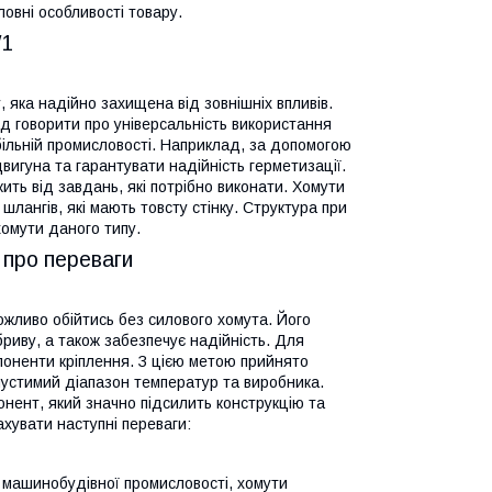
ловні особливості товару.
W1
 яка надійно захищена від зовнішніх впливів.
ід говорити про універсальність використання
ільній промисловості. Наприклад, за допомогою
игуна та гарантувати надійність герметизації.
ить від завдань, які потрібно виконати. Хомути
шлангів, які мають товсту стінку. Структура при
омути даного типу.
 про переваги
ожливо обійтись без силового хомута. Його
риву, а також забезпечує надійність. Для
поненти кріплення. З цією метою прийнято
пустимий діапазон температур та виробника.
нент, який значно підсилить конструкцію та
ахувати наступні переваги:
 машинобудівної промисловості, хомути