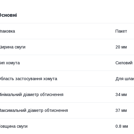
Основні
паковка
Пакет
ирина смуги
20 мм
ип хомута
Силовий
бласть застосування хомута
Для шлан
інімальний діаметр обтиснення
34 мм
аксимальний діаметр обтиснення
37 мм
овщина смуги
0.8 мм