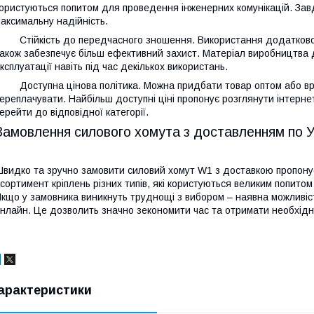
ористуються попитом для проведення інженерних комунікацій. Завд
аксимальну надійність.
 Стійкість до передчасного зношення. Використання додатково
акож забезпечує більш ефективний захист. Матеріал виробництва 
ксплуатації навіть під час декількох використань.
 Доступна цінова політика. Можна придбати товар оптом або вро
ереплачувати. Найбільш доступні ціні пропонує розглянути інтерне
ерейти до відповідної категорії.
Замовлення силового хомута з доставленням по У
видко та зручно замовити силовий хомут W1 з доставкою пропонує
сортимент кріплень різних типів, які користуються великим попитом 
кщо у замовника виникнуть труднощі з вибором – наявна можливіс
нлайн. Це дозволить значно зекономити час та отримати необхідн
арактеристики