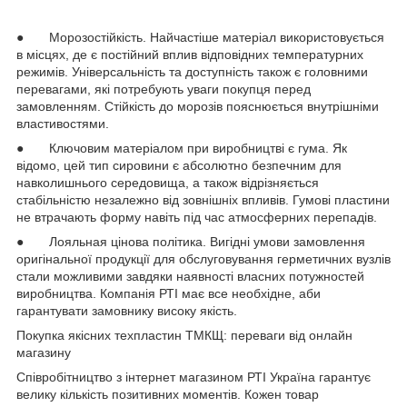
● Морозостійкість. Найчастіше матеріал використовується
в місцях, де є постійний вплив відповідних температурних
режимів. Універсальність та доступність також є головними
перевагами, які потребують уваги покупця перед
замовленням. Стійкість до морозів пояснюється внутрішніми
властивостями.
● Ключовим матеріалом при виробництві є гума. Як
відомо, цей тип сировини є абсолютно безпечним для
навколишнього середовища, а також відрізняється
стабільністю незалежно від зовнішніх впливів. Гумові пластини
не втрачають форму навіть під час атмосферних перепадів.
● Лояльная цінова політика. Вигідні умови замовлення
оригінальної продукції для обслуговування герметичних вузлів
стали можливими завдяки наявності власних потужностей
виробництва. Компанія РТІ має все необхідне, аби
гарантувати замовнику високу якість.
Покупка якісних техпластин ТМКЩ: переваги від онлайн
магазину
Співробітництво з інтернет магазином РТІ Україна гарантує
велику кількість позитивних моментів. Кожен товар