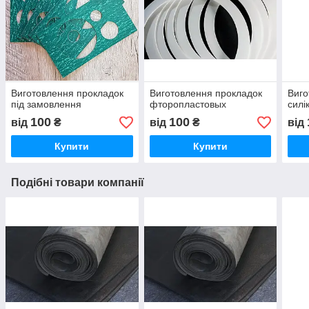
Виготовлення прокладок
Виготовлення прокладок
Виго
під замовлення
фторопластовых
силі
100
100
від
₴
від
₴
від
Купити
Купити
Подібні товари компанії