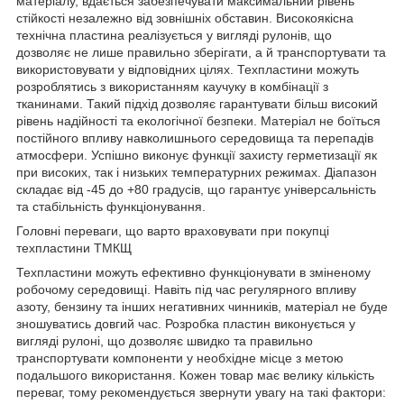
матеріалу, вдається забезпечувати максимальний рівень
стійкості незалежно від зовнішніх обставин. Високоякісна
технічна пластина реалізується у вигляді рулонів, що
дозволяє не лише правильно зберігати, а й транспортувати та
використовувати у відповідних цілях. Техпластини можуть
розроблятись з використанням каучуку в комбінації з
тканинами. Такий підхід дозволяє гарантувати більш високий
рівень надійності та екологічної безпеки. Матеріал не боїться
постійного впливу навколишнього середовища та перепадів
атмосфери. Успішно виконує функції захисту герметизації як
при високих, так і низьких температурних режимах. Діапазон
складає від -45 до +80 градусів, що гарантує універсальність
та стабільність функціонування.
Головні переваги, що варто враховувати при покупці
техпластини ТМКЩ
Техпластини можуть ефективно функціонувати в зміненому
робочому середовищі. Навіть під час регулярного впливу
азоту, бензину та інших негативних чинників, матеріал не буде
зношуватись довгий час. Розробка пластин виконується у
вигляді рулоні, що дозволяє швидко та правильно
транспортувати компоненти у необхідне місце з метою
подальшого використання. Кожен товар має велику кількість
переваг, тому рекомендується звернути увагу на такі фактори: