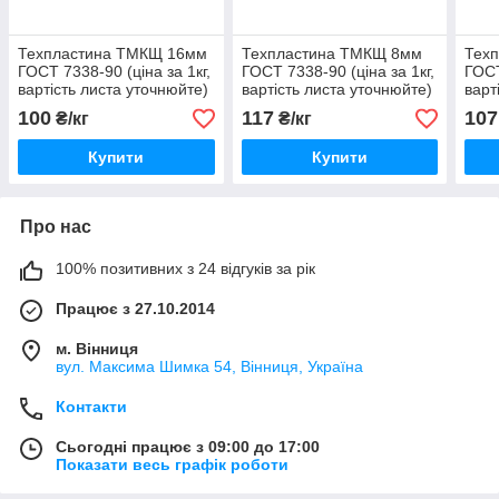
Техпластина ТМКЩ 16мм
Техпластина ТМКЩ 8мм
Тех
ГОСТ 7338-90 (ціна за 1кг,
ГОСТ 7338-90 (ціна за 1кг,
ГОСТ
вартість листа уточнюйте)
вартість листа уточнюйте)
варт
100
117
107
₴/кг
₴/кг
Купити
Купити
Про нас
100% позитивних з 24 відгуків за рік
Працює з 27.10.2014
м. Вінниця
вул. Максима Шимка 54, Вінниця, Україна
Контакти
Сьогодні працює з 09:00 до 17:00
Показати весь графік роботи