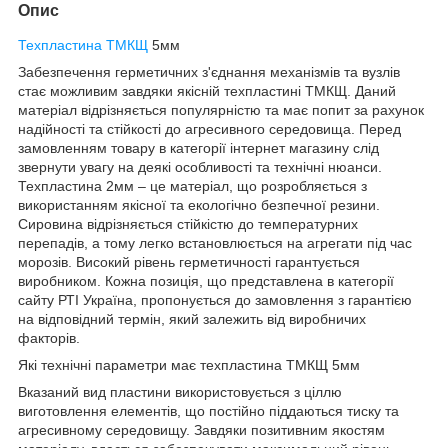
Опис
Техпластина ТМКЩ
5мм
Забезпечення герметичних з'єднання механізмів та вузлів
стає можливим завдяки якісній техпластині ТМКЩ. Даний
матеріал відрізняється популярністю та має попит за рахунок
надійності та стійкості до агресивного середовища. Перед
замовленням товару в категорії інтернет магазину слід
звернути увагу на деякі особливості та технічні нюанси.
Техпластина 2мм – це матеріал, що розробляється з
використанням якісної та екологічно безпечної резини.
Сировина відрізняється стійкістю до температурних
перепадів, а тому легко встановлюється на агрегати під час
морозів. Високий рівень герметичності гарантується
виробником. Кожна позиція, що представлена в категорії
сайту РТІ Україна, пропонується до замовлення з гарантією
на відповідний термін, який залежить від виробничих
факторів.
Які технічні параметри має техпластина ТМКЩ 5мм
Вказаний вид пластини використовується з ціллю
виготовлення елементів, що постійно піддаються тиску та
агресивному середовищу. Завдяки позитивним якостям