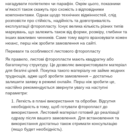
нагадувати поліетилен чи парафін. Окрім цього, показники
м'якості також скажуть про схожість з відповідними
компонентами. Однак щодо технічних відмінностей, слід
розповісти про стійкість, надійність та довготривалість
експлуатації фторопласту. Існує велика кількість різних типів
маркувань, що залежить також від форми, розміру, глибини та
інших важливих чинників. Саме тому варто враховувати кожен
нюанс, перш ніж зробити замовлення на сайті.
Переваги та особливості листового фторопласту
Як правило, листові фторопласти мають квадратну або
багатокутну структуру. Це дозволяє використовувати матеріал
для безлічі цілей. Покупка такого матеріалу не займе жодних
труднощів, адже щоб зробити замовлення – достатньо
залишити заявку в режимі онлайн. Перш ніж зробити це,
настійно рекомендується звернути увагу на наступні
параметри:
Легкість в плані використання та обробки. Відсутня
необхідність в тому, щоб готувати фторопласт до
використання. Листовий матеріал готовий до реалізації
одразу після вашого замовлення. Для встановлення та
використання достатньо також отримати консультацію
(якщо будет необхідність).