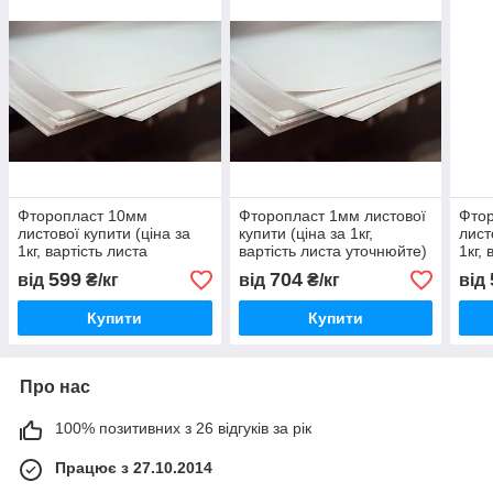
Фторопласт 10мм
Фторопласт 1мм листової
Фто
листової купити (ціна за
купити (ціна за 1кг,
лист
1кг, вартість листа
вартість листа уточнюйте)
1кг,
уточнюйте)
уточ
599
704
від
₴/кг
від
₴/кг
від
Купити
Купити
Про нас
100% позитивних з 26 відгуків за рік
Працює з 27.10.2014