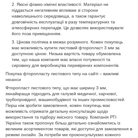
Якісні фізико-хімічні властивості. Матеріал не
піддається негативним впливам зі сторони
навколишнього середовища, а також гарантує
довговічність експлуатації в разу температурних та
атмосферних перепадів. Це дозволяє використовувати
його поза приміщенням.
Цінова політика в межах розумного. Кожен покупець
має можливість купити листовий фторопласт 3 мм за
доступною ціною. Низька вартість товару обумовлена
тим, що наша компанія має власні потужності та
сировину для виробництва перевірених компонентів.
Покупка фторопласту листового типу на сайті – важливі
нюанси
Фторопласт листового типу, що має ширину 3 мм,
якнайкраще підходить для галузей медичної, харчової,
трубопровідної, машинобудівної та інших промисловостей.
Перш ніж зробити замовлення, кожен покупець має
можливість отримати детальну консультацію щодо
використання та підбору якісного товару. Компанія РТІ
Україна також пропонує більш детально ознайомитись із
великим асортиментом товарів, які доступні для замовлення в
режимі онлайн. За потреби ми проконсультуємо кожного