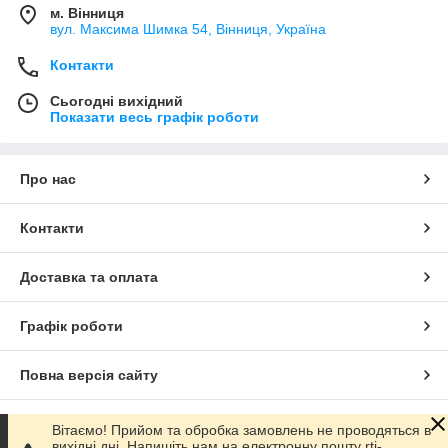
м. Вінниця
вул. Максима Шимка 54, Вінниця, Україна
Контакти
Сьогодні вихідний
Показати весь графік роботи
Про нас
Контакти
Доставка та оплата
Графік роботи
Повна версія сайту
Сайт створено на маркетплейсі
Prom.ua
Вітаємо! Прийом та обробка замовлень не проводяться в
вихідні дні. Напишіть нам на електронну пошту rti-