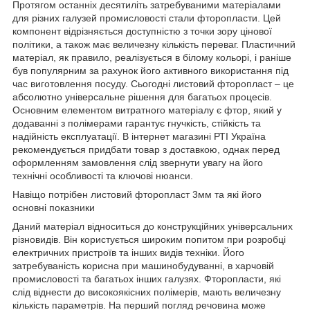
Протягом останніх десятиліть затребуваними матеріалами
для різних галузей промисловості стали фторопласти. Цей
компонент відрізняється доступністю з точки зору цінової
політики, а також має величезну кількість переваг. Пластичний
матеріал, як правило, реалізується в білому кольорі, і раніше
був популярним за рахунок його активного використання під
час виготовлення посуду. Сьогодні листовий фторопласт – це
абсолютно універсальне рішення для багатьох процесів.
Основним елементом витратного матеріалу є фтор, який у
додаванні з полімерами гарантує гнучкість, стійкість та
надійність експлуатації. В інтернет магазині РТІ Україна
рекомендується придбати товар з доставкою, однак перед
оформленням замовлення слід звернути увагу на його
технічні особливості та ключові нюанси.
Навіщо потрібен листовий фторопласт 3мм та які його
основні показники
Даний матеріал відноситься до конструкційних універсальних
різновидів. Він користується широким попитом при розробці
електричних пристроїв та інших видів техніки. Його
затребуваність корисна при машинобудуванні, в харчовій
промисловості та багатьох інших галузях. Фторопласти, які
слід віднести до високоякісних полімерів, мають величезну
кількість параметрів. На перший погляд речовина може