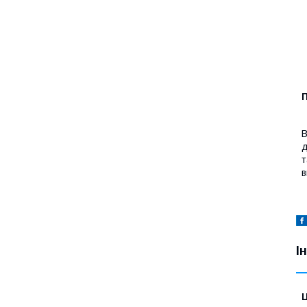
П
В
д
т
в
І
Ц