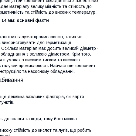
редовищ. Цей компонент складається з азбестових
дає матеріалу велику міцність та стійкість до
рметичність та стійкість до високих температур.
 14 мм: основні факти
нітних галузях промисловості, таких як
а використовувати для герметизації
 Оскільки матеріал має досить великий діаметр -
 обладнання з великою діаметром. Крім того,
 в умовах з високим тиском та високою
 галузей промисловості. Найчастіше компонент
нструкціях та насосному обладнанні.
абивання
е декілька важливих факторів, які варто
унктів.
ть до вологи та води, тому його можна
исоку стійкість до кислот та лугів, що робить
вості.