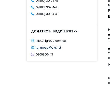
п
0 (800) 30-04-43
в
0 (800) 30-04-43
р
0 (800) 30-04-43
Н
н
т
http://rtigroup.com.ua
1
rti_group@ukr.net
н
т
0800300443
в
К
в