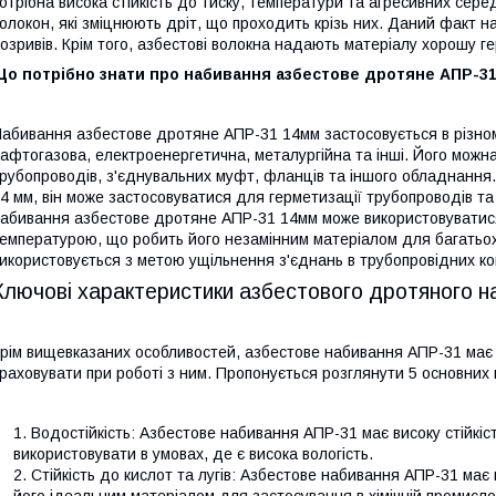
отрібна висока стійкість до тиску, температури та агресивних се
олокон, які зміцнюють дріт, що проходить крізь них. Даний факт на
озривів. Крім того, азбестові волокна надають матеріалу хорошу ге
Що потрібно знати про набивання азбестове дротяне АПР-31
абивання азбестове дротяне АПР-31 14мм застосовується в різнома
афтогазова, електроенергетична, металургійна та інші. Його можн
рубопроводів, з'єднувальних муфт, фланців та іншого обладнання.
4 мм, він може застосовуватися для герметизації трубопроводів та
абивання азбестове дротяне АПР-31 14мм може використовуватися
емпературою, що робить його незамінним матеріалом для багатьох
икористовується з метою ущільнення з'єднань в трубопровідних ко
Ключові характеристики азбестового дротяного н
рім вищевказаних особливостей, азбестове набивання АПР-31 має щ
раховувати при роботі з ним. Пропонується розглянути 5 основних п
Водостійкість: Азбестове набивання АПР-31 має високу стійкіс
використовувати в умовах, де є висока вологість.
Стійкість до кислот та лугів: Азбестове набивання АПР-31 має в
його ідеальним матеріалом для застосування в хімічній промисло