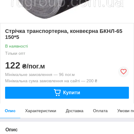
Стрічка транспортерна, конвеєрна БКНЛ-65
150*5
В наявності
Тільки опт
122
₴/пог.м
Мінімальне замовлення — 96 пог.м
Мінімальна сума замовлення на сайті — 200 ₴
Купити
Опис
Характеристики
Доставка
Оплата
Умови п
Опис