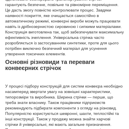
гарантують безпечне, повільне та рівномірне переміщення.
Це дасть змогу повністю контролювати процес. Завдяки
наявності покриття, яке очищається самостійно в
автоматичному режимі, конвеєрні вироби можуть працювати
навіть із дрібнозернистою сировиною і сипкими матеріалами.
Конструкція виготовлена так, щоб забезпечувати максимальну
ефективність зчеплення. Універсальна стрічка часто
розробляється із застосуванням синтетики, проте для цього
потрібен виключно безпечний матеріал для усунення
утворення токсичних елементів.
Основні різновиди та переваги
конвеєрних стрічок
У процесі підбору конструкцій для систем конвеєра необхідно
насамперед звертати увагу на зовнішні характеристики,
типорозміри та виробника. Ширина стрічки — перше, що
треба знати власнику. Також працівники підприємств
рекомендують підбирати компоненти з огляду на різновид.
Популярністю користуються шевронні, шахти, теплостійкі та
інші конструкції. Також у продажу можна знайти харчові
стрічки й універсальні, які мають загальне призначення.