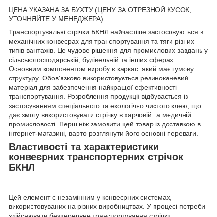
ЦЕНА УКАЗАНА ЗА БУХТУ (ЦЕНУ ЗА ОТРЕЗНОЙ КУСОК,
УТОЧНЯЙТЕ У МЕНЕДЖЕРА)
Транспортувальні стрічки БКНЛ найчастіше застосовуються в
механічних конвеєрах для транспортування та тяги різних
типів вантажів. Це чудове рішення для промислових завдань у
сільськогосподарській, будівельній та інших сферах.
Основним компонентом виробу є каркас, який має гумову
структуру. Обов'язково використовується резиноканевий
матеріал для забезпечення найкращої ефективності
транспортування. Розроблення продукції відбувається із
застосуванням спеціального та екологічно чистого клею, що
дає змогу використовувати стрічку в харчовій та медичній
промисловості. Перш ніж замовити цей товар із доставкою в
інтернет-магазині, варто розглянути його основні переваги.
Властивості та характеристики
конвеєрних транспортерних стрічок
БКНЛ
Цей елемент є незамінним у конвеєрних системах,
використовуваних на різних виробництвах. У процесі потреби
здійснювати безперервне транспортування стрічки