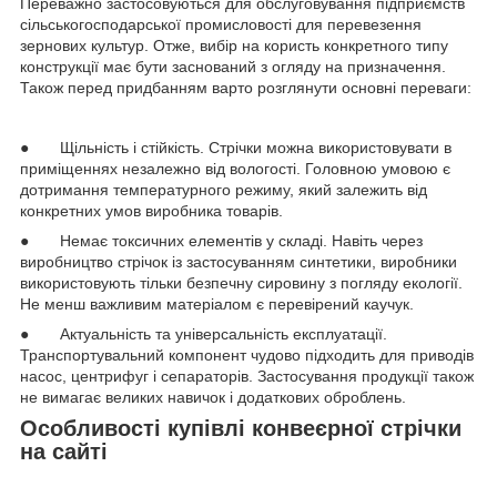
Переважно застосовуються для обслуговування підприємств
сільськогосподарської промисловості для перевезення
зернових культур. Отже, вибір на користь конкретного типу
конструкції має бути заснований з огляду на призначення.
Також перед придбанням варто розглянути основні переваги:
● Щільність і стійкість. Стрічки можна використовувати в
приміщеннях незалежно від вологості. Головною умовою є
дотримання температурного режиму, який залежить від
конкретних умов виробника товарів.
● Немає токсичних елементів у складі. Навіть через
виробництво стрічок із застосуванням синтетики, виробники
використовують тільки безпечну сировину з погляду екології.
Не менш важливим матеріалом є перевірений каучук.
● Актуальність та універсальність експлуатації.
Транспортувальний компонент чудово підходить для приводів
насос, центрифуг і сепараторів. Застосування продукції також
не вимагає великих навичок і додаткових оброблень.
Особливості купівлі конвеєрної стрічки
на сайті