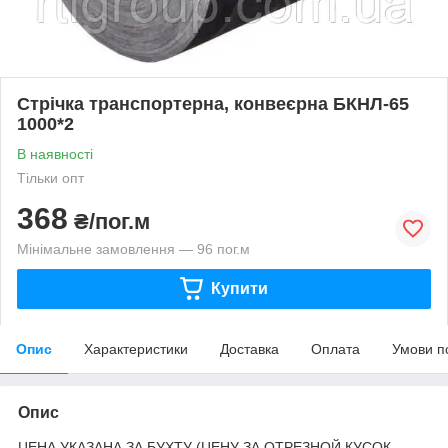
Стрічка транспортерна, конвеєрна БКНЛ-65
1000*2
В наявності
Тільки опт
368
₴/пог.м
Мінімальне замовлення — 96 пог.м
Купити
Опис
Характеристики
Доставка
Оплата
Умови п
Опис
ЦЕНА УКАЗАНА ЗА БУХТУ (ЦЕНУ ЗА ОТРЕЗНОЙ КУСОК,