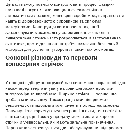
Це дасть змогу повністю контролювати процес. Завдяки
наявності покриття, яке очищається самостійно в
автоматичному режимі, конвеєрні вироби можуть працювати
навіть із дрібнозернистою сировиною та сипкими
матеріалами. Конструкція виготовлена так, щоб
забезпечувати максимальну ефективність зчеплення.
Універсальна стрічка часто розробляється із застосуванням
синтетики, проте для цього потрібен виключно безпечний
матеріал для усунення утворення токсичних елементів.
Основні різновиди та переваги
конвеєрних стрічок
У процесі підбору конструкцій для систем конвеєра необхідно
насамперед звертати увагу на зовнішні характеристики,
типорозміри та виробника. Ширина стрічки — перше, що
треба знати власнику. Також працівники підприємств
рекомендують підбирати компоненти з огляду на різновид.
Популярністю користуються шевронні, шахти, теплостійкі та
інші конструкції. Також у продажу можна знайти харчові
стрічки й універсальні, які мають загальне призначення.
Переважно застосовуються для обслуговування підприємств