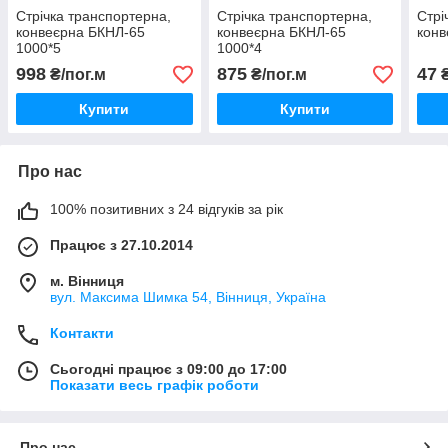
Стрічка транспортерна,
Стрічка транспортерна,
Стрі
конвеєрна БКНЛ-65
конвеєрна БКНЛ-65
конв
1000*5
1000*4
998
875
47
₴/пог.м
₴/пог.м
₴
Купити
Купити
Про нас
100% позитивних з 24 відгуків за рік
Працює з 27.10.2014
м. Вінниця
вул. Максима Шимка 54, Вінниця, Україна
Контакти
Сьогодні працює з 09:00 до 17:00
Показати весь графік роботи
Про нас