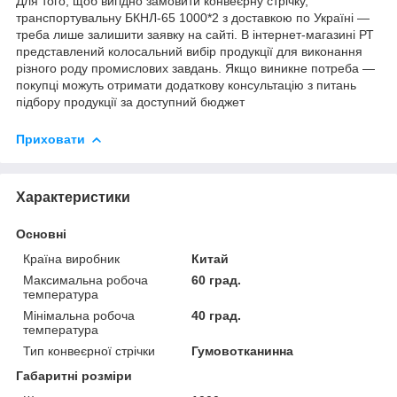
Для того, щоб вигідно замовити конвеєрну стрічку,
транспортувальну БКНЛ-65 1000*2 з доставкою по Україні —
треба лише залишити заявку на сайті. В інтернет-магазині РТ
представлений колосальний вибір продукції для виконання
різного роду промислових завдань. Якщо виникне потреба —
покупці можуть отримати додаткову консультацію з питань
підбору продукції за доступний бюджет
Приховати
Характеристики
Основні
Країна виробник
Китай
Максимальна робоча
60 град.
температура
Мінімальна робоча
40 град.
температура
Тип конвеєрної стрічки
Гумовотканинна
Габаритні розміри