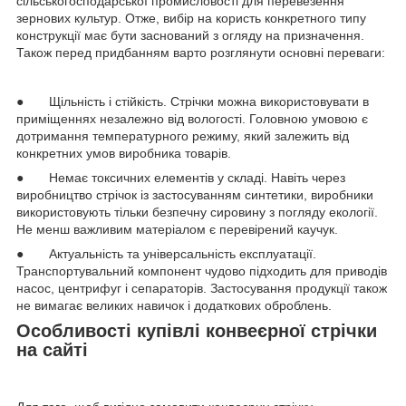
сільськогосподарської промисловості для перевезення
зернових культур. Отже, вибір на користь конкретного типу
конструкції має бути заснований з огляду на призначення.
Також перед придбанням варто розглянути основні переваги:
● Щільність і стійкість. Стрічки можна використовувати в
приміщеннях незалежно від вологості. Головною умовою є
дотримання температурного режиму, який залежить від
конкретних умов виробника товарів.
● Немає токсичних елементів у складі. Навіть через
виробництво стрічок із застосуванням синтетики, виробники
використовують тільки безпечну сировину з погляду екології.
Не менш важливим матеріалом є перевірений каучук.
● Актуальність та універсальність експлуатації.
Транспортувальний компонент чудово підходить для приводів
насос, центрифуг і сепараторів. Застосування продукції також
не вимагає великих навичок і додаткових оброблень.
Особливості купівлі конвеєрної стрічки
на сайті