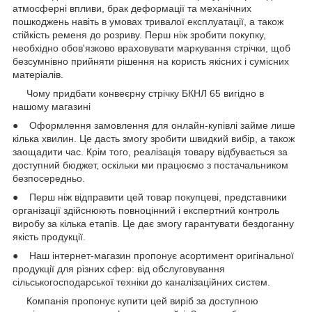
атмосферні впливи, брак деформації та механічних
пошкоджень навіть в умовах тривалої експлуатації, а також
стійкість ременя до розриву. Перш ніж зробити покупку,
необхідно обов'язково враховувати маркування стрічки, щоб
безсумнівно прийняти рішення на користь якісних і сумісних
матеріалів.
Чому придбати конвеєрну стрічку БКНЛ 65 вигідно в
нашому магазині
● Оформлення замовлення для онлайн-купівлі займе лише
кілька хвилин. Це дасть змогу зробити швидкий вибір, а також
заощадити час. Крім того, реалізація товару відбувається за
доступний бюджет, оскільки ми працюємо з постачальником
безпосередньо.
● Перш ніж відправити цей товар покупцеві, представники
організації здійснюють повноцінний і експертний контроль
виробу за кілька етапів. Це дає змогу гарантувати бездоганну
якість продукції.
● Наш інтернет-магазин пропонує асортимент оригінальної
продукції для різних сфер: від обслуговування
сільськогосподарської техніки до каналізаційних систем.
Компанія пропонує купити цей виріб за доступною