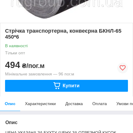
Стрічка транспортерна, конвеєрна БКНЛ-65
450*6
В наявності
Тільки опт
494
₴/пог.м
Мінімальне замовлення — 96 пог.м
Купити
Опис
Характеристики
Доставка
Оплата
Умови п
Опис
ЦЕНА УКАЗАНА ЗА БУХТУ (ЦЕНУ ЗА ОТРЕЗНОЙ КУСОК,