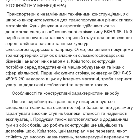
УТОЧНЯЙТЕ У МЕНЕДЖЕРА)
Транспортери є незамінними технічними конструкціями, які
широко використовуються для транспортування різних сипких
матеріалів. Функціонування агрегатів здійснюється за
допомогою спеціальної конвеєрної стрічки типу БКНЛ-65. Цей
виріб застосовується також у харчовій галузі для перевезення
зерен, олійного насіння та інших культур
сільськогосподарського напряму. Отже, основними покупцями
транспортерних стрічок є власники сільськогосподарських
бізнесів і аналогічних напрямів. Крім того, конструкція
потрібна серед представників машинобудування та інших
сфер діяльності. Перш ніж купити стрічку, конвеєрну БКНЛ-65
450*6 2/0 недорого в цьому інтернет-магазині, треба звернути
увагу на додаткові особливості та переваги товару.
Особливості та конструктивні характеристики виробу
Під час виробництва транспорту використовується
спеціальна тканина на основі поліефір-бавовни, що дає змогу
гарантувати високий ступінь безпеки, стійкості та надійності
експлуатації. Продукція також виготовляється з додаванням
гуми з обох боків, що робить конструкцію ще міцнішою та
довговічнішою. Крім того, цей матеріал має переваги, як-от
стійкість до високих навантажень, температурні перепади та