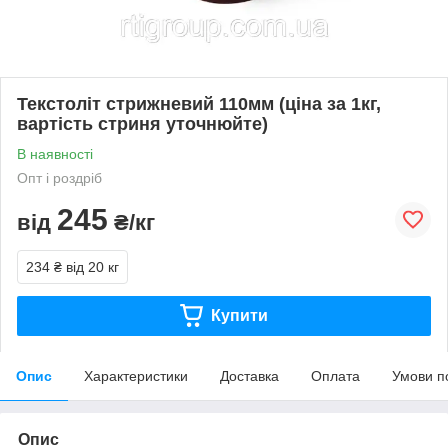
Текстоліт стрижневий 110мм (ціна за 1кг,
вартість стриня уточнюйте)
В наявності
Опт і роздріб
245
від
₴/кг
234 ₴
від 20 кг
Купити
Опис
Характеристики
Доставка
Оплата
Умови п
Опис