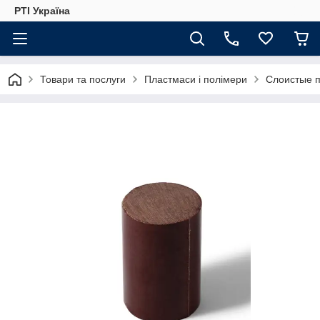
РТІ Україна
Товари та послуги
Пластмаси і полімери
Слоистые п