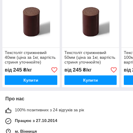
Текстоліт стрижневий
Текстоліт стрижневий
Текс
40мм (ціна за 1кг, вартість
50мм (ціна за 1кг, вартість
100м
стриня уточнюйте)
стриня уточнюйте)
варт
уточ
245
245
від
₴/кг
від
₴/кг
від
Купити
Купити
Про нас
100% позитивних з 24 відгуків за рік
Працює з 27.10.2014
м. Вінниця