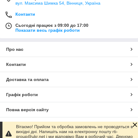
вул. Максима Шимка 54, Вінниця, Україна
Контакти
Сьогодні працює з 09:00 до 17:00
Показати весь графік роботи
Про нас
Контакти
Доставка та оплата
Графік роботи
Повна версія сайту
Сайт створено на маркетплейсі
Prom.ua
Вітаємо! Прийом та обробка замовлень не проводяться в
вихідні дні. Напишіть нам на електронну пошту rti-
group@ukr.net і ми відповімо Вам в робочий час. Дякуємо