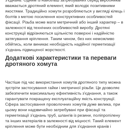
з'єднань. Одним із найбільш затребуваних серед виробників
вважається дротяний елемент, який володіє позитивними
якостями. Традиційно хомути розробляються у вигляді кілець і
болтів з метою посилення конструктивних особливостей
фіксації. Різьба може мати метричний або інший характер – в
залежності від технічних особливостей виробу. Дротяні
конструкції відрізняються щільністю поверхні і надійністю
затягування кріплення. Таким чином, без них неможливо
обійтись, коли виникає необхідність надійної герметизації
з’єднань підвищеної жорсткості.
Додаткові характеристики та переваги
дротяного хомута
Частіше під час використання хомутів дротяного типу можна
зустріти застосування гайки і метричної різьби. Це дозволяє
забезпечити максимальну ефективність з'єднання, а також
гарантувати покращену експлуатаційну якість конструкції.
Сфера застосування проволочних хомутів дуже велика, при
цьому вони надзвичайно затребувані при фіксації та
герметизації з'єднань труб, шлангів із резини, поліпропілену
та інших матеріалів в залежності від міцності. Такий елемент
кріплення може бути необхідним для з'єднання кранів і