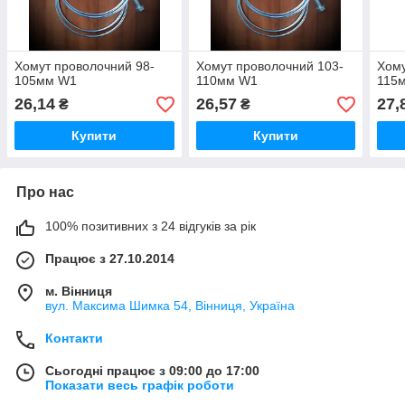
Хомут проволочний 98-
Хомут проволочний 103-
Хому
105мм W1
110мм W1
115
26,14
26,57
27,
₴
₴
Купити
Купити
Про нас
100% позитивних з 24 відгуків за рік
Працює з 27.10.2014
м. Вінниця
вул. Максима Шимка 54, Вінниця, Україна
Контакти
Сьогодні працює з 09:00 до 17:00
Показати весь графік роботи