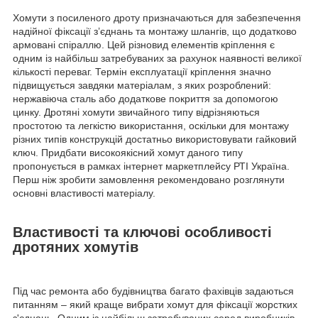
Хомути з посиленого дроту призначаються для забезпечення
надійної фіксації з’єднань та монтажу шлангів, що додатково
армовані спіраллю. Цей різновид елементів кріплення є
одним із найбільш затребуваних за рахунок наявності великої
кількості переваг. Термін експлуатації кріплення значно
підвищується завдяки матеріалам, з яких розроблений:
нержавіюча сталь або додаткове покриття за допомогою
цинку. Дротяні хомути звичайного типу відрізняються
простотою та легкістю використання, оскільки для монтажу
різних типів конструкцій достатньо використовувати гайковий
ключ. Придбати високоякісний хомут даного типу
пропонується в рамках інтернет маркетплейсу РТІ Україна.
Перш ніж зробити замовлення рекомендовано розглянути
основні властивості матеріалу.
Властивості та ключові особливості
дротяних хомутів
Під час ремонта або будівництва багато фахівців задаються
питанням – який краще вибрати хомут для фіксації жорстких