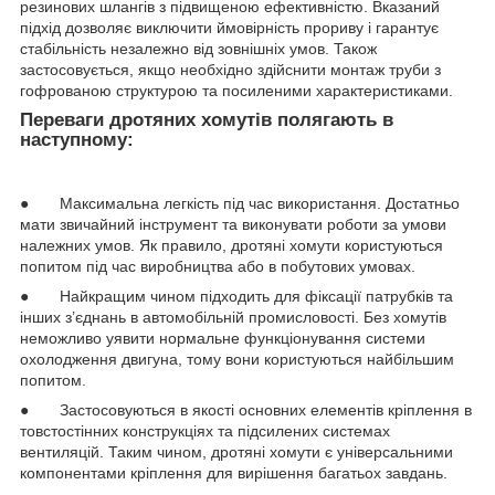
резинових шлангів з підвищеною ефективністю. Вказаний
підхід дозволяє виключити ймовірність прориву і гарантує
стабільність незалежно від зовнішніх умов. Також
застосовується, якщо необхідно здійснити монтаж труби з
гофрованою структурою та посиленими характеристиками.
Переваги дротяних хомутів полягають в
наступному:
● Максимальна легкість під час використання. Достатньо
мати звичайний інструмент та виконувати роботи за умови
належних умов. Як правило, дротяні хомути користуються
попитом під час виробництва або в побутових умовах.
● Найкращим чином підходить для фіксації патрубків та
інших з’єднань в автомобільній промисловості. Без хомутів
неможливо уявити нормальне функціонування системи
охолодження двигуна, тому вони користуються найбільшим
попитом.
● Застосовуються в якості основних елементів кріплення в
товстостінних конструкціях та підсилених системах
вентиляцій. Таким чином, дротяні хомути є універсальними
компонентами кріплення для вирішення багатьох завдань.