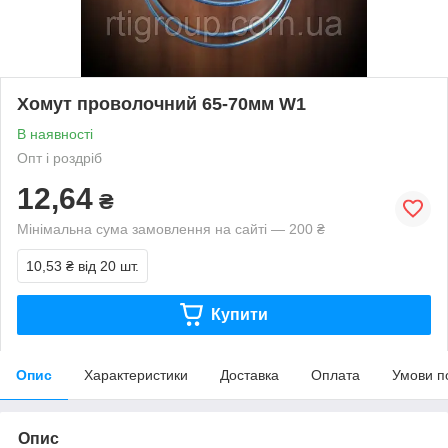
Хомут проволочний 65-70мм W1
В наявності
Опт і роздріб
12,64
₴
Мінімальна сума замовлення на сайті — 200 ₴
10,53 ₴
від 20 шт.
Купити
Опис
Характеристики
Доставка
Оплата
Умови п
Опис