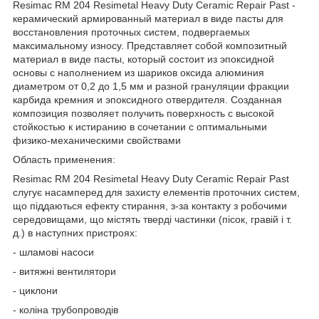
Resimac RM 204 Resimetal Heavy Duty Ceramic Repair Past -
керамический армированный материал в виде пасты для
восстановления проточных систем, подвергаемых
максимальному износу. Представляет собой композитный
материал в виде пасты, который состоит из эпоксидной
основы с наполнением из шариков оксида алюминия
диаметром от 0,2 до 1,5 мм и разной грануляции фракции
карбида кремния и эпоксидного отвердителя. Созданная
композиция позволяет получить поверхность с высокой
стойкостью к истиранию в сочетании с оптимальными
физико-механическими свойствами
Область применения:
Resimac RM 204 Resimetal Heavy Duty Ceramic Repair Past
слугує насамперед для захисту елементів проточних систем,
що піддаються ефекту стирання, з-за контакту з робочими
середовищами, що містять тверді частинки (пісок, гравій і т.
д.) в наступних пристроях:
- шламові насоси
- витяжні вентилятори
- циклони
- коліна трубопроводів