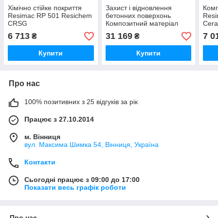
Хімічно стійке покриття
Захист і відновлення
Комп
Resimac RP 501 Resichem
бетонних поверхонь
Resi
CRSG
Композитний матеріал
Cera
Resimac RP 503 Resichem
6 713
31 169
7 0
₴
₴
SPEP
Купити
Купити
Про нас
100% позитивних з 25 відгуків за рік
Працює з 27.10.2014
м. Вінниця
вул. Максима Шимка 54, Вінниця, Україна
Контакти
Сьогодні працює з 09:00 до 17:00
Показати весь графік роботи
Про нас